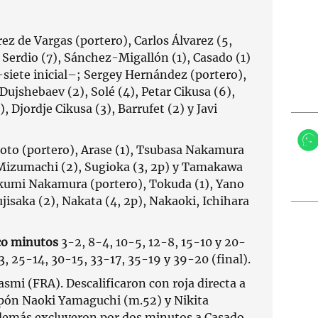
ez de Vargas (portero), Carlos Álvarez (5,
, Serdio (7), Sánchez-Migallón (1), Casado (1)
siete inicial–; Sergey Hernández (portero),
 Dujshebaev (2), Solé (4), Petar Cikusa (6),
, Djordje Cikusa (3), Barrufet (2) y Javi
to (portero), Arase (1), Tsubasa Nakamura
 Mizumachi (2), Sugioka (3, 2p) y Tamakawa
akumi Nakamura (portero), Tokuda (1), Yano
ujisaka (2), Nakata (4, 2p), Nakaoki, Ichihara
co minutos
3-2, 8-4, 10-5, 12-8, 15-10 y 20-
3, 25-14, 30-15, 33-17, 35-19 y 39-20 (final).
smi (FRA). Descalificaron con roja directa a
apón Naoki Yamaguchi (m.52) y Nikita
demás excluyeron por dos minutos a Casado,