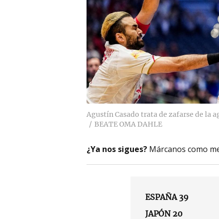
Agustín Casado trata de zafarse de la 
BEATE OMA DAHLE
¿Ya nos sigues?
Márcanos como me
ESPAÑA 39
JAPÓN 20