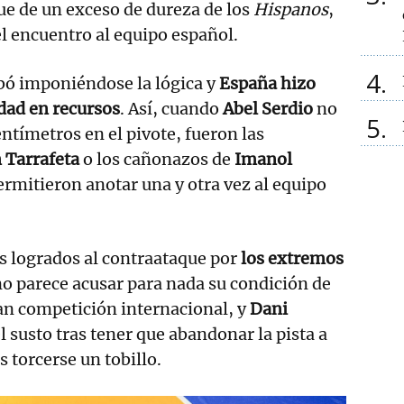
ue de un exceso de dureza de los
Hispanos
,
l encuentro al equipo español.
4
bó imponiéndose la lógica y
España hizo
dad en recursos
. Así, cuando
Abel Serdio
no
5
ntímetros en el pivote, fueron las
 Tarrafeta
o los cañonazos de
Imanol
ermitieron anotar una y otra vez al equipo
s logrados al contraataque por
los extremos
no parece acusar para nada su condición de
an competición internacional, y
Dani
el susto tras tener que abandonar la pista a
s torcerse un tobillo.