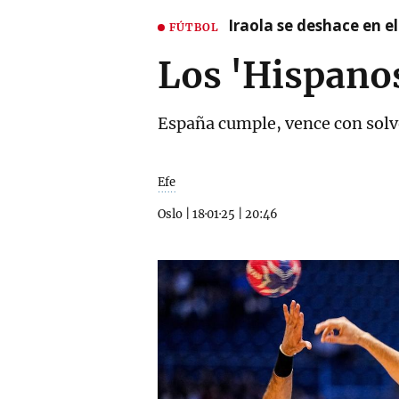
Iraola se deshace en e
FÚTBOL
Los 'Hispanos
España cumple, vence con solven
Efe
Oslo
|
18·01·25
|
20:46