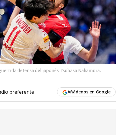
aguerrida defensa del japonés Tsubasa Nakamura.
dio preferente
Añádenos en Google