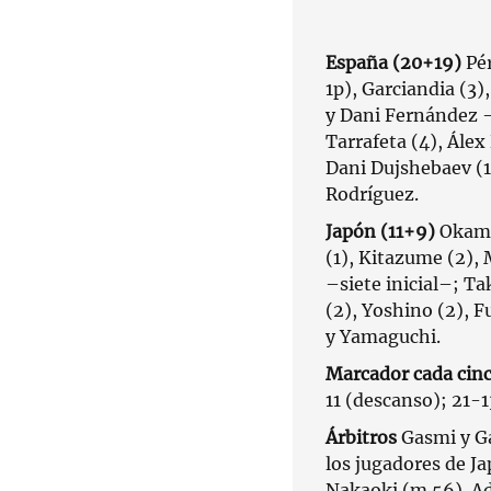
España (20+19)
Pér
1p), Garciandia (3)
y Dani Fernández –
Tarrafeta (4), Álex
Dani Dujshebaev (1)
Rodríguez.
Japón (11+9)
Okamo
(1), Kitazume (2),
–siete inicial–; T
(2), Yoshino (2), F
y Yamaguchi.
Marcador cada cin
11 (descanso); 21-1
Árbitros
Gasmi y Ga
los jugadores de J
Nakaoki (m.56). A