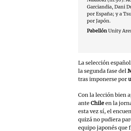
Garciandia, Dani Du
por España; y a T
por Japón.
Pabellón
Unity Are
La selección española
la segunda fase del
M
tras imponerse por
u
Con la lección bien a
ante
Chile
en la jorn
esta vez sí, el encue
quizá no pudiera par
equipo japonés que f