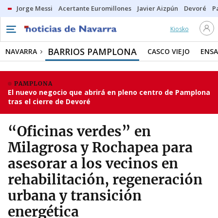
Jorge Messi
Acertante Euromillones
Javier Aizpún
Devoré
P
Kiosko
BARRIOS PAMPLONA
NAVARRA
CASCO VIEJO
ENS
PAMPLONA
El nuevo negocio que abrirá en pleno centro de Pamplona
tras el cierre de Devoré
“Oficinas verdes” en
Milagrosa y Rochapea para
asesorar a los vecinos en
rehabilitación, regeneración
urbana y transición
energética