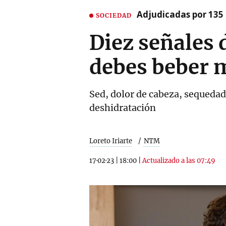
Adjudicadas por 135 
SOCIEDAD
Diez señales 
debes beber 
Sed, dolor de cabeza, sequedad 
deshidratación
Loreto Iriarte
NTM
17·02·23
|
18:00
|
Actualizado a las 07:49