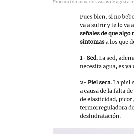
Procura tomar varios vasos de agua a lo
Pues bien, si no bebe
va a sufrir y te lo v
señales de que algo 
síntomas
a los que 
1- Sed.
La sed, ademá
necesita agua, es ya
2- Piel seca.
La piel
a causa de la falta 
de elasticidad, pico
termorreguladora del
deshidratación.