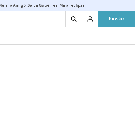
Merino Amigó
Salva Gutiérrez
Mirar eclipse
Iraola-Víctor
Ángel Eche
Kiosko