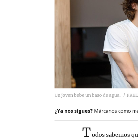
Un joven bebe un baso de agua.
FREE
¿Ya nos sigues?
Márcanos como me
T
odos sabemos qu