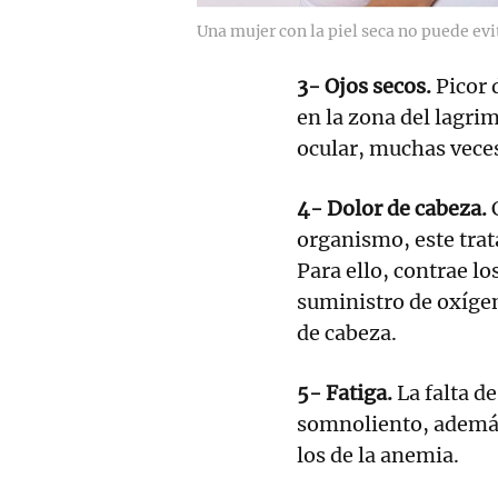
Una mujer con la piel seca no puede evi
3- Ojos secos.
Picor 
en la zona del lagr
ocular, muchas veces
4- Dolor de cabeza.
organismo, este trata
Para ello, contrae lo
suministro de oxígen
de cabeza.
5- Fatiga.
La falta d
somnoliento, además
los de la anemia.