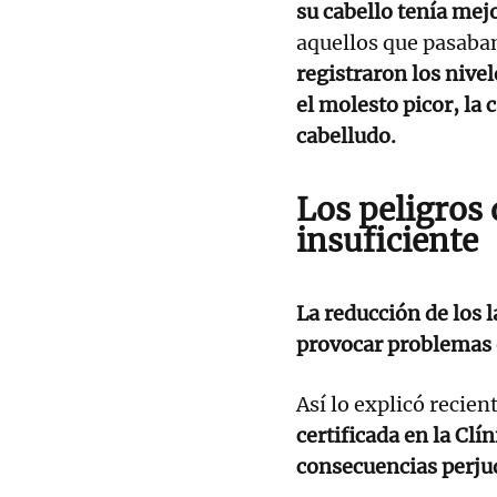
su cabello tenía mej
aquellos que pasaban
registraron los nive
el molesto picor, la 
cabelludo.
Los peligros 
insuficiente
La reducción de los 
provocar problemas 
Así lo explicó recie
certificada en la Clí
consecuencias perju