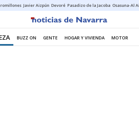
uromillones
Javier Aizpún
Devoré
Pasadizo de la Jacoba
Osasuna-Al A
EZA
BUZZ ON
GENTE
HOGAR Y VIVIENDA
MOTOR