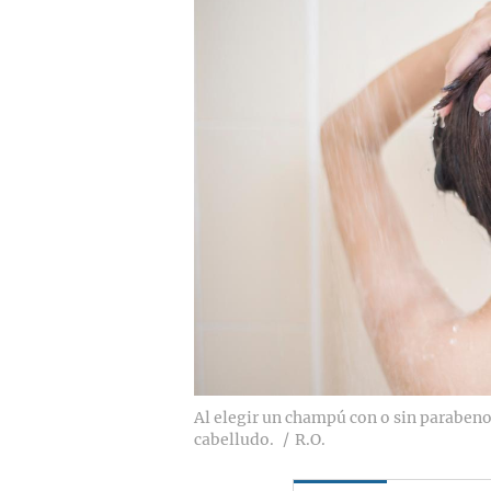
Al elegir un champú con o sin parabeno
cabelludo.
R.O.