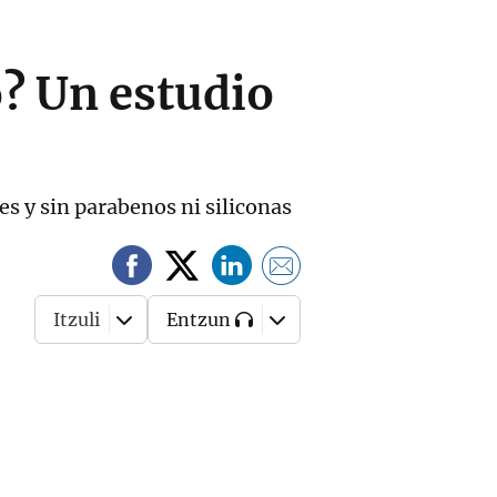
o? Un estudio
s y sin parabenos ni siliconas
Itzuli
Entzun