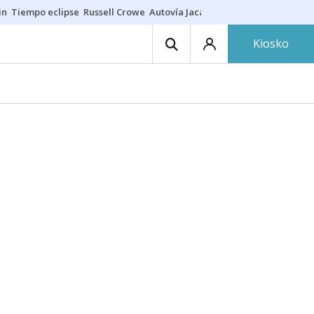
in
Tiempo eclipse
Russell Crowe
Autovía Jaca
Ronald Araújo
Prohibic
Kiosko