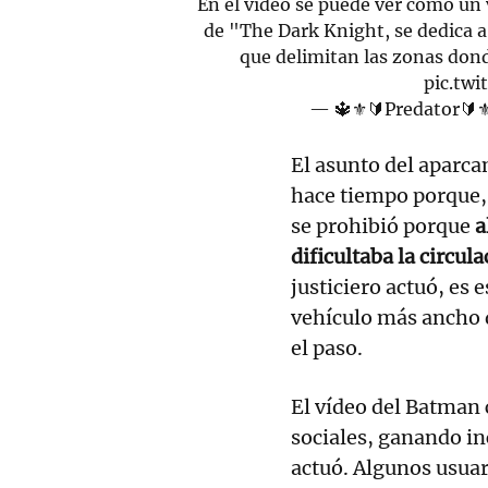
En el vídeo se puede ver cómo un v
de "The Dark Knight, se dedica a 
que delimitan las zonas dond
pic.tw
— 🔱⚜️🔰Predator🔰⚜
El asunto del aparca
hace tiempo porque,
se prohibió porque
a
dificultaba la circula
justiciero actuó, es
vehículo más ancho d
el paso.
El vídeo del Batman 
sociales, ganando in
actuó. Algunos usuar