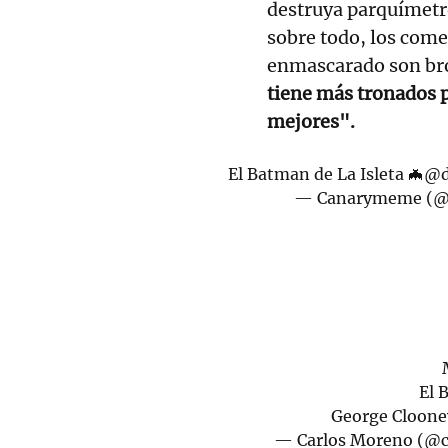
destruya parquímetro
sobre todo, los com
enmascarado son b
tiene más tronados p
mejores".
El Batman de La Isleta 🦇
@d
— Canarymeme (
El 
George Cloon
— Carlos Moreno (@