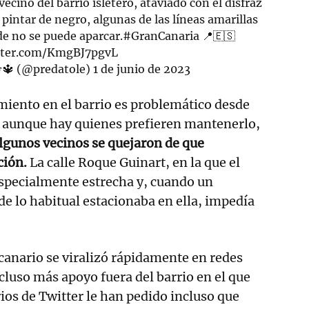
ecino del barrio isletero, ataviado con el disfraz
pintar de negro, algunas de las líneas amarillas
e no se puede aparcar.
#GranCanaria
📍🇪🇸
itter.com/KmgBJ7pgvL
️🔱 (@predatole)
1 de junio de 2023
miento en el barrio es problemático desde
 aunque hay quienes prefieren mantenerlo,
lgunos vecinos se quejaron de que
ción.
La calle Roque Guinart, en la que el
 especialmente estrecha y, cuando un
e lo habitual estacionaba en ella, impedía
canario se viralizó rápidamente en redes
cluso más apoyo fuera del barrio en el que
ios de Twitter le han pedido incluso que