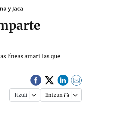
na y Jaca
imparte
las líneas amarillas que
Itzuli
Entzun