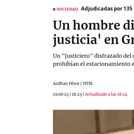
Adjudicadas por 135 
SOCIEDAD
Un hombre di
justicia' en 
Un "justiciero" disfrazado del 
prohibían el estacionamiento e
Aodhan Pérez / NTM
02·06·23
|
18:23
|
Actualizado a las 18:24