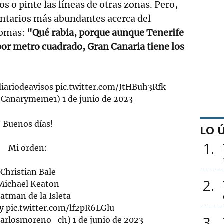
s o pinte las líneas de otras zonas. Pero,
entarios más abundantes acerca del
romas:
"Qué rabia, porque aunque Tenerife
or metro cuadrado, Gran Canaria tiene los
iariodeavisos
pic.twitter.com/JtHBuh3Rfk
@Canarymeme1)
1 de junio de 2023
Buenos días!
LO 
1
Mi orden:
Christian Bale
2
Michael Keaton
Batman de la Isleta
ey
pic.twitter.com/lf2pR6LGlu
3
carlosmoreno_ch)
1 de junio de 2023