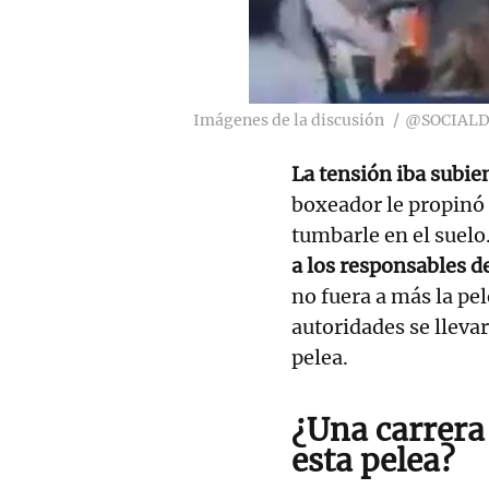
Imágenes de la discusión
@SOCIALD
La tensión iba subie
boxeador le propinó 
tumbarle en el suelo
a los responsables de
no fuera a más la pel
autoridades se llev
pelea.
¿Una carrera
esta pelea?