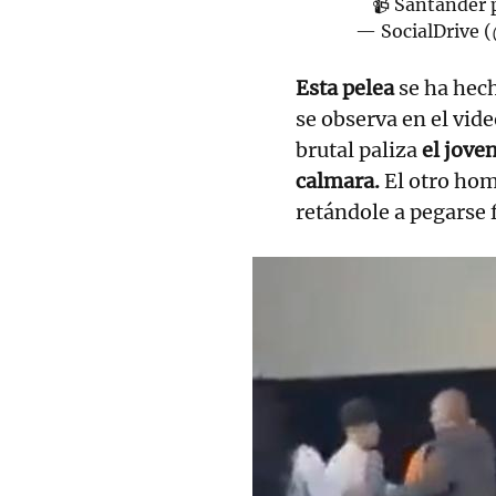
📹 Santander
— SocialDrive 
Esta pelea
se ha hech
se observa en el vid
brutal paliza
el joven
calmara.
El otro hom
retándole a pegarse f