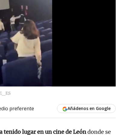
E_ES
dio preferente
Añádenos en Google
ha tenido lugar en un cine de León
donde se