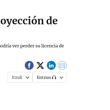
royección de
dría ver perder su licencia de
Itzuli
Entzun