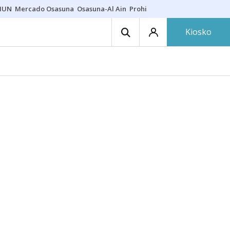
HUN
Mercado Osasuna
Osasuna-Al Ain
Prohibiciones eclipse
Derrama
Kiosko