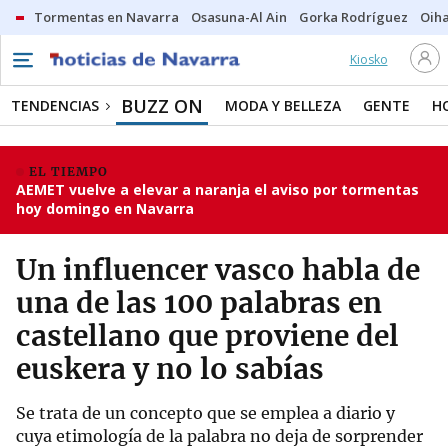
Tormentas en Navarra
Osasuna-Al Ain
Gorka Rodríguez
Oih
Kiosko
BUZZ ON
TENDENCIAS
MODA Y BELLEZA
GENTE
H
EL TIEMPO
AEMET vuelve a elevar a naranja el aviso por tormentas
hoy domingo en Navarra
Un influencer vasco habla de
una de las 100 palabras en
castellano que proviene del
euskera y no lo sabías
Se trata de un concepto que se emplea a diario y
cuya etimología de la palabra no deja de sorprender