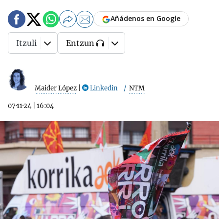
Añádenos en Google
Itzuli
Entzun
Maider López
|
Linkedin
NTM
07·11·24
|
16:04