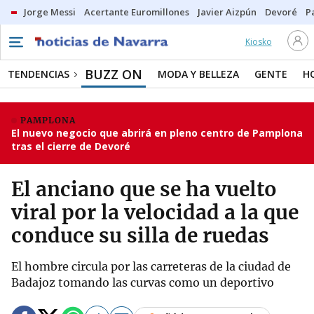
Jorge Messi
Acertante Euromillones
Javier Aizpún
Devoré
P
Kiosko
BUZZ ON
TENDENCIAS
MODA Y BELLEZA
GENTE
H
PAMPLONA
El nuevo negocio que abrirá en pleno centro de Pamplona
tras el cierre de Devoré
El anciano que se ha vuelto
viral por la velocidad a la que
conduce su silla de ruedas
El hombre circula por las carreteras de la ciudad de
Badajoz tomando las curvas como un deportivo