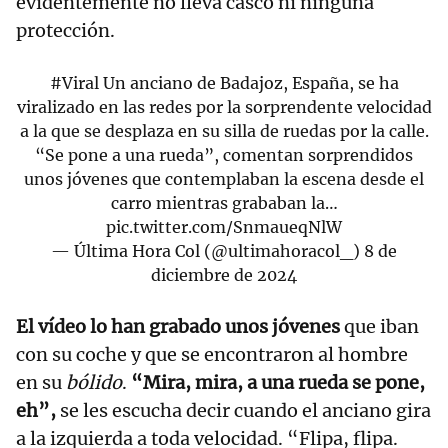
evidentemente no lleva casco ni ninguna
protección.
#Viral
Un anciano de Badajoz, España, se ha
viralizado en las redes por la sorprendente velocidad
a la que se desplaza en su silla de ruedas por la calle.
“Se pone a una rueda”, comentan sorprendidos
unos jóvenes que contemplaban la escena desde el
carro mientras grababan la…
pic.twitter.com/SnmaueqNlW
— Última Hora Col (@ultimahoracol_)
8 de
diciembre de 2024
El vídeo lo han grabado unos jóvenes
que iban
con su coche y que se encontraron al hombre
en su
bólido
.
“Mira, mira, a una rueda se pone,
eh”,
se les escucha decir cuando el anciano gira
a la izquierda a toda velocidad. “Flipa, flipa.