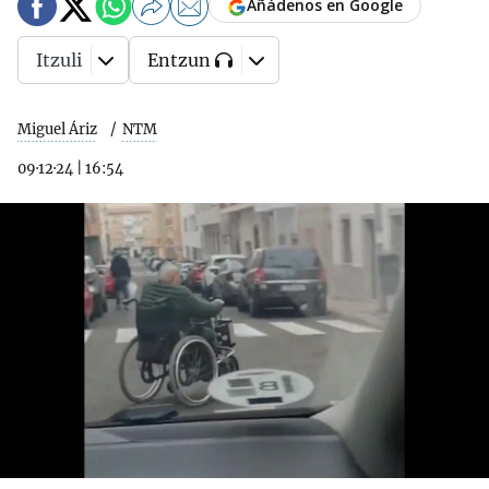
Añádenos en Google
Itzuli
Entzun
Miguel Áriz
NTM
09·12·24
|
16:54