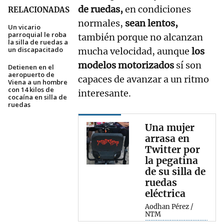
de ruedas,
en condiciones
RELACIONADAS
normales,
sean lentos,
Un vicario
parroquial le roba
también porque no alcanzan
la silla de ruedas a
un discapacitado
mucha velocidad, aunque
los
modelos motorizados
sí son
Detienen en el
aeropuerto de
capaces de avanzar a un ritmo
Viena a un hombre
con 14 kilos de
interesante.
cocaína en silla de
ruedas
Una mujer
arrasa en
Twitter por
la pegatina
de su silla de
ruedas
eléctrica
Aodhan Pérez /
NTM