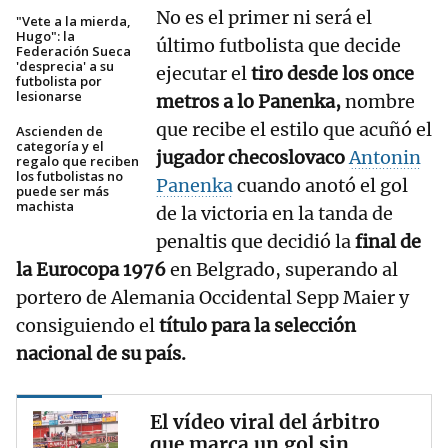
No es el primer ni será el
"Vete a la mierda,
Hugo": la
último futbolista que decide
Federación Sueca
'desprecia' a su
ejecutar el
tiro desde los once
futbolista por
lesionarse
metros a lo Panenka,
nombre
que recibe el estilo que acuñó el
Ascienden de
categoría y el
jugador checoslovaco
Antonin
regalo que reciben
los futbolistas no
Panenka
cuando anotó el gol
puede ser más
machista
de la victoria en la tanda de
penaltis que decidió la
final de
la Eurocopa 1976
en Belgrado, superando al
portero de Alemania Occidental Sepp Maier y
consiguiendo el
título para la selección
nacional de su país.
El vídeo viral del árbitro
que marca un gol sin