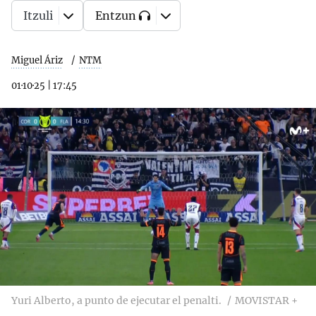
Itzuli
Entzun
Miguel Áriz
NTM
01·10·25
|
17:45
Yuri Alberto, a punto de ejecutar el penalti.
MOVISTAR +