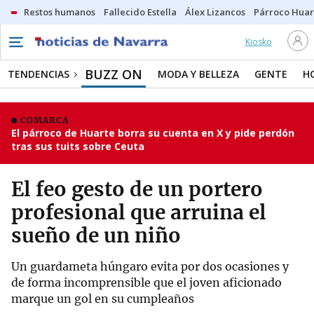
Restos humanos
Fallecido Estella
Álex Lizancos
Párroco Huar
Kiosko
BUZZ ON
TENDENCIAS
MODA Y BELLEZA
GENTE
H
COMARCA
El párroco de Huarte borra su cuenta en X y pide perdón
tras sus tuits sobre Ceuta
El feo gesto de un portero
profesional que arruina el
sueño de un niño
Un guardameta húngaro evita por dos ocasiones y
de forma incomprensible que el joven aficionado
marque un gol en su cumpleaños