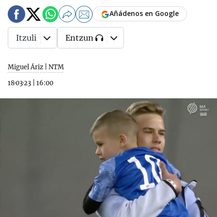
Añádenos en Google
Itzuli
Entzun
Miguel Áriz | NTM
18·03·23
|
16:00