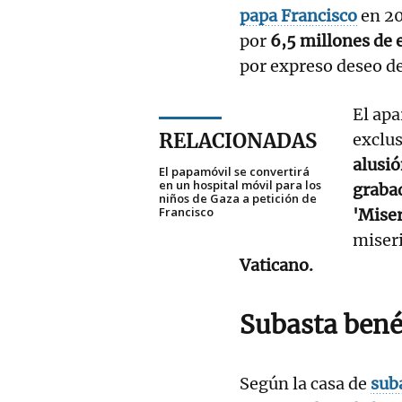
papa Francisco
en 20
por
6,5 millones de 
por expreso deseo del
El apa
RELACIONADAS
exclus
alusió
El papamóvil se convertirá
en un hospital móvil para los
grabad
niños de Gaza a petición de
Francisco
'Mise
miseri
Vaticano.
Subasta bené
Según la casa de
sub