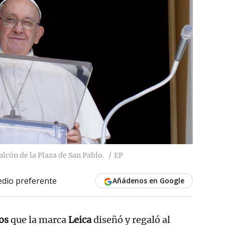
lcón de la Plaza de San Pablo.
EP
dio preferente
Añádenos en Google
tos
que la marca
Leica
diseñó y regaló al