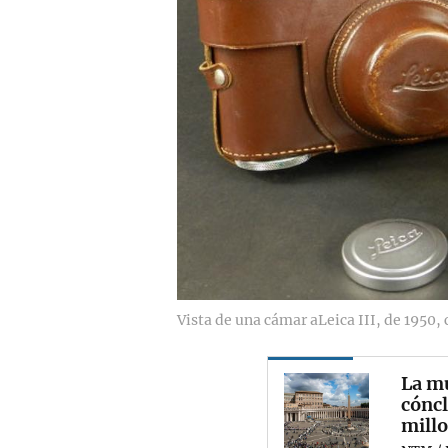
Vista de una cámar aLeica III, de 1950,
La mu
cónc
mill