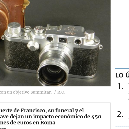
LO 
1
 con un objetivo Summitar.
R.O.
erte de Francisco, su funeral y el
2
lave dejan un impacto económico de 450
ones de euros en Roma