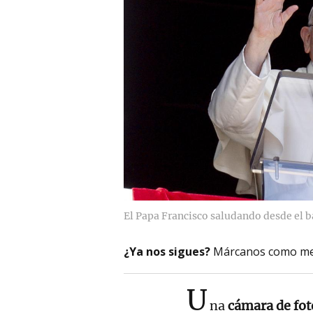
El Papa Francisco saludando desde el ba
¿Ya nos sigues?
Márcanos como me
U
na
cámara de fo