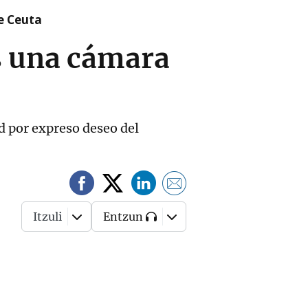
re Ceuta
s una cámara
ad por expreso deseo del
Itzuli
Entzun