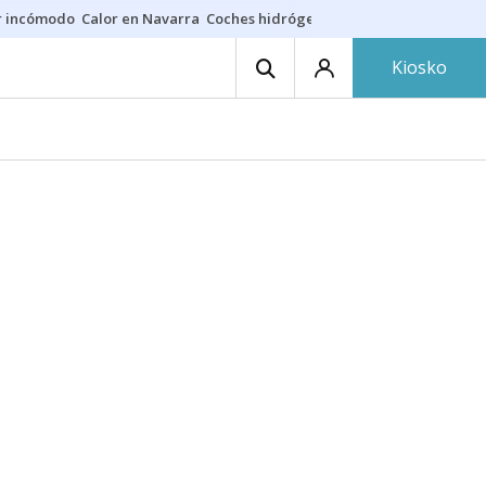
r incómodo
Calor en Navarra
Coches hidrógeno
Alerta en EE.UU.
Kiosko