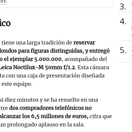
EFE
3
4
ico
 tiene una larga tradición de
reservar
5
ondos para figuras distinguidas, y entregó
no el ejemplar 5.000.000
, acompañado del
Leica Noctilux-M 50mm f/1.2
. Esta cámara
a con una caja de presentación diseñada
 este equipo.
si diez minutos y se ha resuelto en una
tre
dos compradores telefónicos no
alcanzar los 6,5 millones de euros,
cifra que
 un prolongado aplauso en la sala.