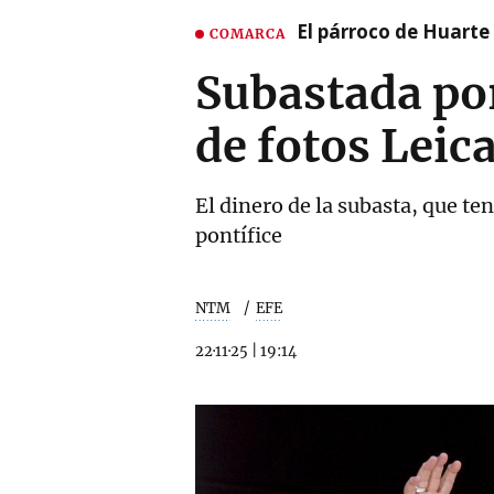
El párroco de Huarte 
COMARCA
Subastada po
de fotos Leic
El dinero de la subasta, que te
pontífice
NTM
EFE
22·11·25
|
19:14