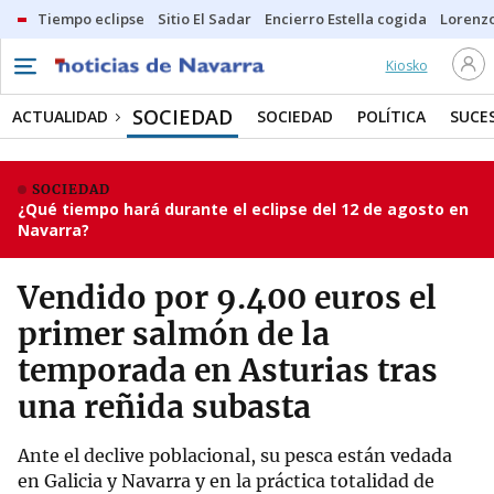
Tiempo eclipse
Sitio El Sadar
Encierro Estella cogida
Lorenzo
Kiosko
SOCIEDAD
ACTUALIDAD
SOCIEDAD
POLÍTICA
SUCE
SOCIEDAD
¿Qué tiempo hará durante el eclipse del 12 de agosto en
Navarra?
Vendido por 9.400 euros el
primer salmón de la
temporada en Asturias tras
una reñida subasta
Ante el declive poblacional, su pesca están vedada
en Galicia y Navarra y en la práctica totalidad de