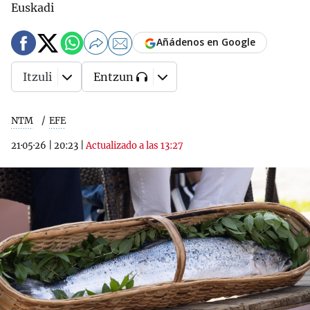
Euskadi
Añádenos en Google
Itzuli
Entzun
NTM
EFE
21·05·26
|
20:23
|
Actualizado a las 13:27