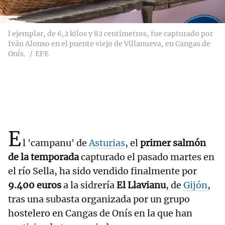
l ejemplar, de 6,2 kilos y 82 centímetros, fue capturado por
Iván Alonso en el puente viejo de Villanueva, en Cangas de
Onís.
EFE
E
l 'campanu' de
Asturias
, el
primer salmón
de la temporada
capturado el pasado martes en
el río Sella, ha sido vendido finalmente por
9.400 euros
a la sidrería
El Llavianu
, de
Gijón
,
tras una subasta organizada por un grupo
hostelero en Cangas de Onís en la que han