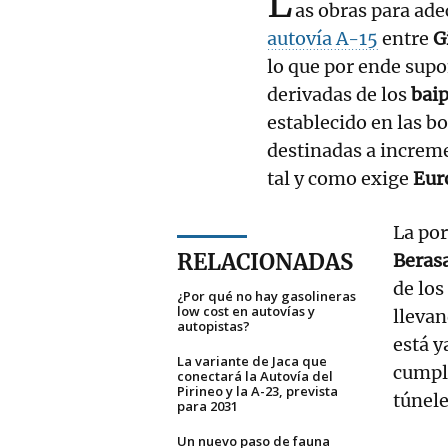
L
as obras para ade
autovía A-15
entre
G
lo que por ende sup
derivadas de los
bai
establecido en las bo
destinadas a increme
tal y como exige
Eur
La por
RELACIONADAS
Beras
de los
¿Por qué no hay gasolineras
low cost en autovías y
llevan
autopistas?
está y
La variante de Jaca que
cumpli
conectará la Autovía del
Pirineo y la A-23, prevista
túnel
para 2031
Un nuevo paso de fauna