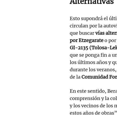
Alternativas
Esto supondrá el últ
circulan por la auto
que buscar
vías alte
por Etzegarate
o por
GI-2135 (Tolosa-Le
que se ponga fin a u
los últimos años y q
durante los veranos,
de la
Comunidad For
En este sentido, Ber
comprensión y la col
y los vecinos de los 
estos años de obras”