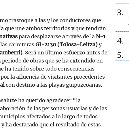
3
imo trastoque a las y los conductores que
vía que une ambos territorios y que tendrán
rnativas
para desplazarse a través de la
N-1
4
 las carreteras
GI-2130 (Tolosa-Leitza)
y
kunberri)
. Será un último esfuerzo antes de
5
n periodo de obras que se ha extendido en
ue ha tenido sobre todo consecuencias
 por la afluencia de visitantes procedentes
al
con destino a las playas guipuzcoanas.
asaluze ha querido agradecer “la
aboración de las personas usuarias y de las
municipios afectados a lo largo de todos
 y ha destacado que el resultado de estas