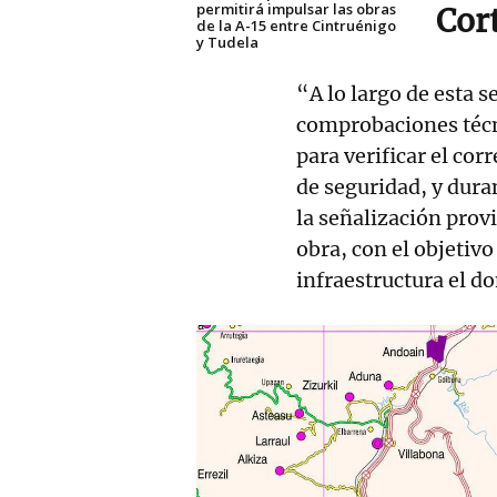
permitirá impulsar las obras
Cort
de la A-15 entre Cintruénigo
y Tudela
“A lo largo de esta s
comprobaciones técn
para verificar el co
de seguridad, y dura
la señalización provi
obra, con el objetiv
infraestructura el d