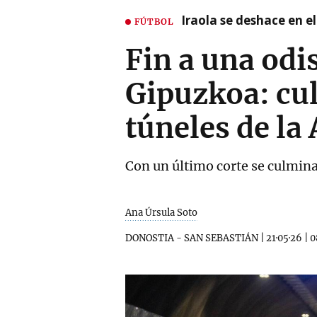
Iraola se deshace en e
FÚTBOL
Fin a una odi
Gipuzkoa: cul
túneles de la
Con un último corte se culmina 
Ana Úrsula Soto
DONOSTIA - SAN SEBASTIÁN
|
21·05·26
|
0