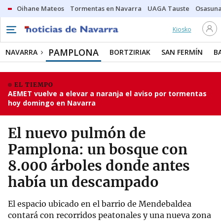
Oihane Mateos
Tormentas en Navarra
UAGA Tauste
Osasuna
Kiosko
PAMPLONA
NAVARRA
BORTZIRIAK
SAN FERMÍN
B
EL TIEMPO
AEMET vuelve a elevar a naranja el aviso por tormentas
hoy domingo en Navarra
El nuevo pulmón de
Pamplona: un bosque con
8.000 árboles donde antes
había un descampado
El espacio ubicado en el barrio de Mendebaldea
contará con recorridos peatonales y una nueva zona