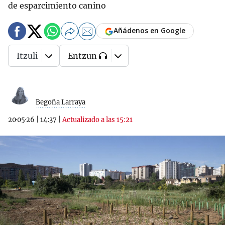
de esparcimiento canino
Añádenos en Google
Itzuli
Entzun
Begoña Larraya
20·05·26
|
14:37
|
Actualizado a las 15:21