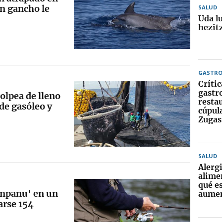
un gancho le
SALUD
Uda l
hezitz
GASTR
Crític
gastr
olpea de lleno
resta
 de gasóleo y
cúpula
Zugas
SALUD
Alerg
alime
qué e
ampanu' en un
aume
arse 154