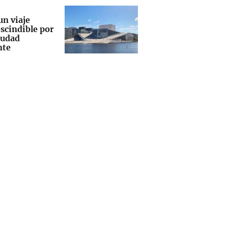
un viaje
scindible por
iudad
nte