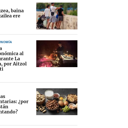
uzea, baina
ailea ere
ONOMÍA
a
onómica al
urante La
, por Aitzol
ti
ias
ntarias: ¿por
stán
ntando?