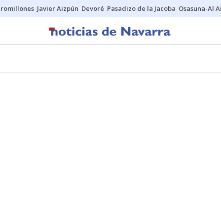
uromillones
Javier Aizpún
Devoré
Pasadizo de la Jacoba
Osasuna-Al A