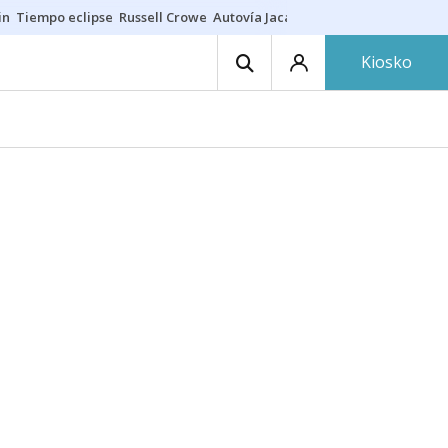
in
Tiempo eclipse
Russell Crowe
Autovía Jaca
Ronald Araújo
Prohibic
Kiosko