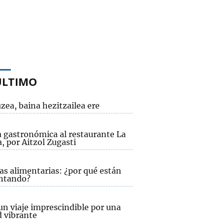
ÚLTIMO
zea, baina hezitzailea ere
a gastronómica al restaurante La
, por Aitzol Zugasti
as alimentarias: ¿por qué están
ntando?
un viaje imprescindible por una
d vibrante