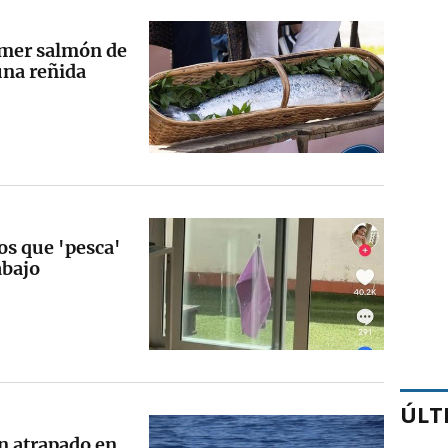
imer salmón de
una reñida
os que 'pesca'
abajo
ÚLT
n atrapado en