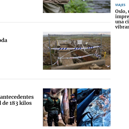
VIAJES
Oslo, 
impre
una c
vibra
oda
 antecedentes
 de 183 kilos