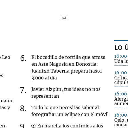
LO 
6
16:00
e Leo
El bocadillo de tortilla que arrasa
Uda lu
en Aste Nagusia en Donostia:
Juantxo Taberna prepara hasta
16:00
es
3.000 al día
Crític
cúpula
7
Javier Aizpún, tus ideas no nos
16:00
representan
Alergi
semana
aume
8
tas y
Todo lo que necesitas saber al
fotografiar un eclipse con el móvil
16:00
Oslo, 
9
ciuda
 en
En marcha los controles a los