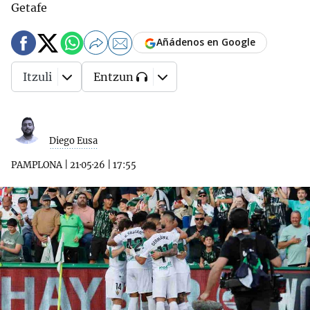
Getafe
Añádenos en Google
Itzuli
Entzun
Diego Eusa
PAMPLONA
|
21·05·26
|
17:55