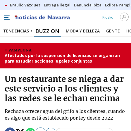
Braulio Vázquez
Entrega ilegal
Denuncia Ibiza
Eclipse Pamp
Kiosko
BUZZ ON
TENDENCIAS
MODA Y BELLEZA
GENTE
H
PAMPLONA
Afectados por la suspensión de licencias se organizan
para estudiar acciones legales conjuntas
Un restaurante se niega a dar
este servicio a los clientes y
las redes se le echan encima
Rechaza ofrecer agua del grifo a los clientes, cuando
es algo que está establecido por ley desde 2022