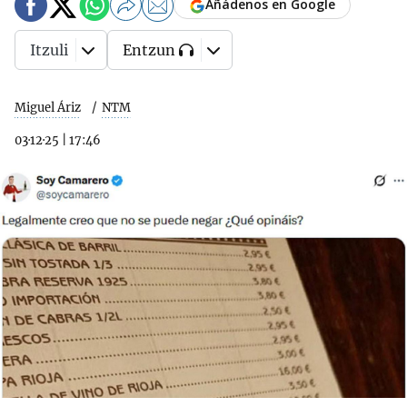
Añádenos en Google
Itzuli
Entzun
Miguel Áriz
NTM
03·12·25
|
17:46