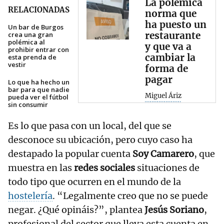
La polémica
RELACIONADAS
norma que
ha puesto un
Un bar de Burgos
restaurante
crea una gran
polémica al
y que va a
prohibir entrar con
cambiar la
esta prenda de
vestir
forma de
pagar
Lo que ha hecho un
bar para que nadie
Miguel Áriz
pueda ver el fútbol
sin consumir
Es lo que pasa con un local, del que se
desconoce su ubicación, pero cuyo caso ha
destapado la popular cuenta
Soy Camarero
, que
muestra en las
redes sociales
situaciones de
todo tipo que ocurren en el mundo de la
hostelería
. “Legalmente creo que no se puede
negar. ¿Qué opináis?”, plantea
Jesús Soriano
,
profesional del sector que lleva esta cuenta en