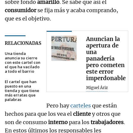
sobre fondo
amarillo
. Se sabe que así el
consumidor
se fija más y acaba comprando,
que es el objetivo.
Anuncian la
RELACIONADAS
apertura de
una
Una tienda
panadería
anuncia su cierre
con este cartel con
pero cometen
el que ha vacilado
este error
a todo el barrio
imperdonable
El cartel que han
puesto en una
Miguel Áriz
tienda y que tiene
más erratas que
palabras
Pero hay
carteles
que están
hechos para que los vea el
cliente
y otros que
son de consumo
interno
para los
trabajadores
.
En estos últimos los responsables les