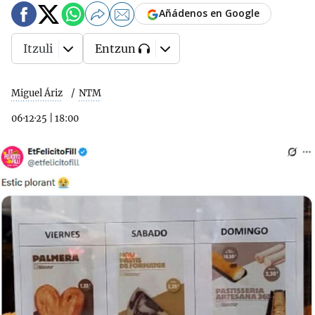
Añádenos en Google
Itzuli
Entzun
Miguel Áriz
NTM
06·12·25
|
18:00