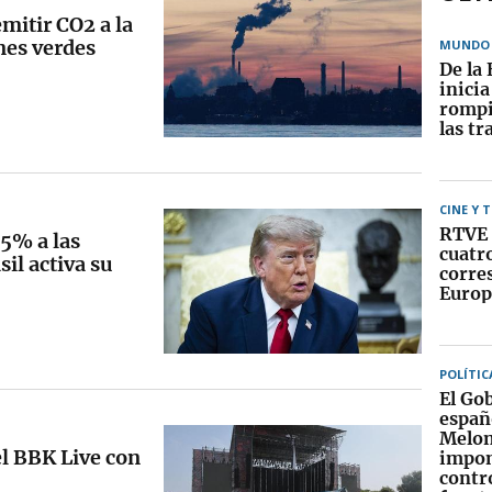
mitir CO2 a la
nes verdes
MUNDO
De la 
inici
rompi
las tr
CINE Y 
RTVE 
5% a las
cuatr
il activa su
corre
Europ
POLÍTIC
El Go
españ
Melon
el BBK Live con
impo
contr