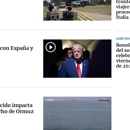
fronte
viajer
proce
Italia
SORTEO
Bonol
 con España y
del so
celebr
viern
de 20
ocido impacta
echo de Ormuz