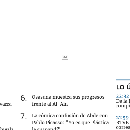
LO 
6
22:32
Osasuna muestra sus progresos
De la 
varra
frente al Al-Ain
rompi
7
La cómica confusión de Abde con
21:59
Pablo Picasso: "Yo es que Plástica
RTVE 
corre
mbwala
la suspendí"