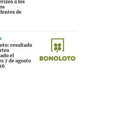
rizos a los
os
dentes de
S
oto: resultado
rteo
ado el
es 7 de agosto
26