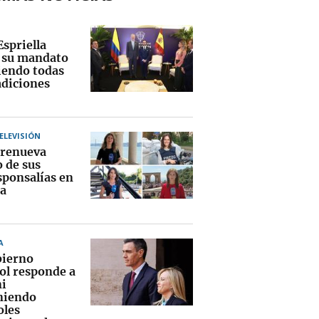
Espriella
a su mandato
endo todas
adiciones
TELEVISIÓN
renueva
o de sus
sponsalías en
a
A
bierno
ol responde a
i
niendo
oles