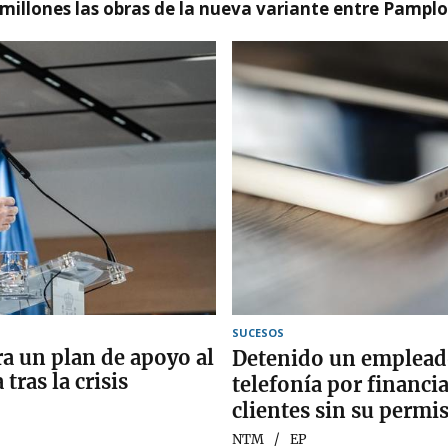
millones las obras de la nueva variante entre Pamplo
SUCESOS
a un plan de apoyo al
Detenido un empleado
ras la crisis
telefonía por financi
clientes sin su permi
NTM
EP