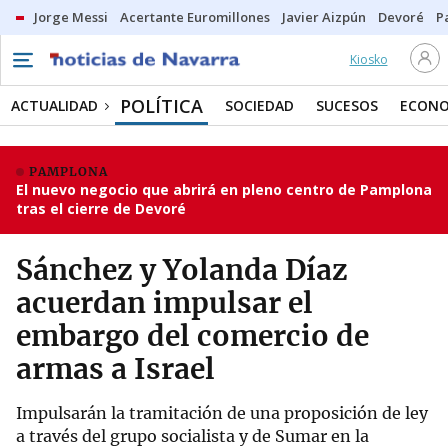
Jorge Messi
Acertante Euromillones
Javier Aizpún
Devoré
P
Kiosko
POLÍTICA
ACTUALIDAD
SOCIEDAD
SUCESOS
ECONO
PAMPLONA
El nuevo negocio que abrirá en pleno centro de Pamplona
tras el cierre de Devoré
Sánchez y Yolanda Díaz
acuerdan impulsar el
embargo del comercio de
armas a Israel
Impulsarán la tramitación de una proposición de ley
a través del grupo socialista y de Sumar en la