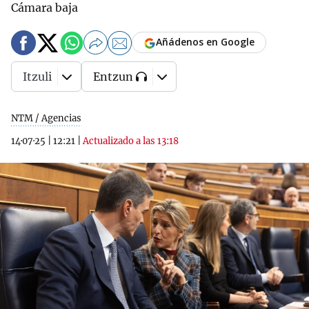
Cámara baja
Añádenos en Google
Itzuli
Entzun
NTM / Agencias
14·07·25
|
12:21
|
Actualizado a las 13:18