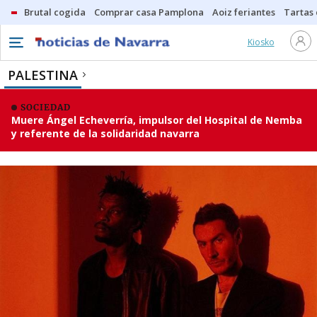
Brutal cogida
Comprar casa Pamplona
Aoiz feriantes
Tartas
Kiosko
PALESTINA
SOCIEDAD
Muere Ángel Echeverría, impulsor del Hospital de Nemba
y referente de la solidaridad navarra