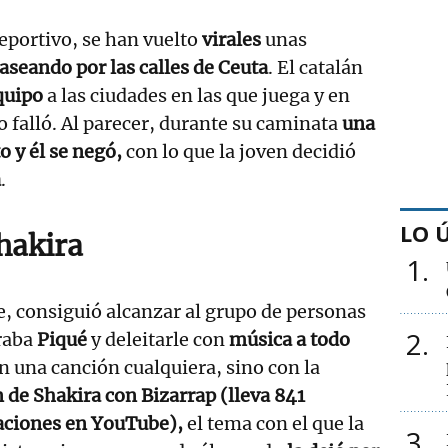
deportivo, se han vuelto
virales
unas
aseando por las calles de Ceuta
. El catalán
quipo
a las ciudades en las que juega y en
 falló. Al parecer, durante su caminata
una
o y él se negó,
con lo que la joven decidió
a
.
LO 
hakira
1
, consiguió alcanzar al grupo de personas
2
traba
Piqué
y deleitarle con
música a todo
 una canción cualquiera, sino con la
 de Shakira con Bizarrap (lleva 841
zaciones en YouTube),
el tema con el que la
3