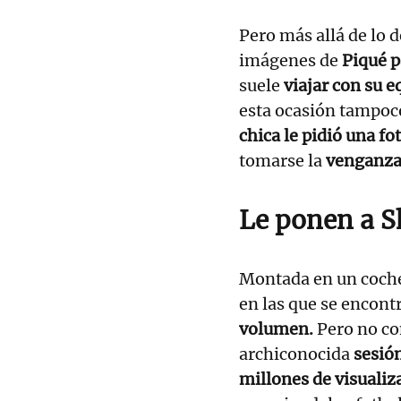
Pero más allá de lo 
imágenes de
Piqué
p
suele
viajar con su e
esta ocasión tampoco
chica le pidió una fot
tomarse la
venganz
Le ponen a S
Montada en un coche
en las que se encon
volumen.
Pero no con
archiconocida
sesión
millones de visuali