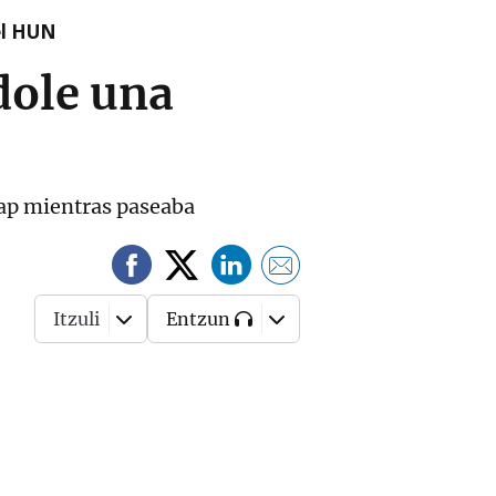
el HUN
dole una
rrap mientras paseaba
Itzuli
Entzun