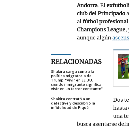
Andorra
. El
exfutbol
club del Principado
a
al
fútbol profesional
Champions League
,
aunque algún
ascen
RELACIONADAS
Shakira carga contra la
política migratoria de
Trump: "Vivir en EE.UU.
siendo inmigrante significa
vivir en un terror constante"
Shakira contrató a un
Dos t
detective y descubrió la
hasta 
infidelidad de Piqué
una t
busca asentarse def