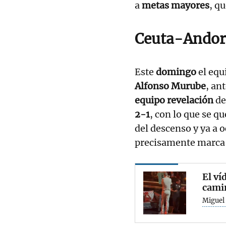
a
metas mayores
, q
Ceuta-Andor
Este
domingo
el equ
Alfonso Murube
, an
equipo revelación
de
2-1
, con lo que se q
del descenso y ya a 
precisamente marca 
El ví
cami
Miguel