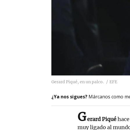
Gerard Piqué, en un palco.
EFE
¿Ya nos sigues?
Márcanos como me
G
erard Piqué
hace 
muy ligado al mund