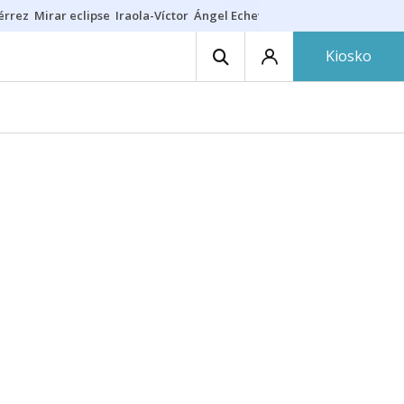
érrez
Mirar eclipse
Iraola-Víctor
Ángel Echeverría
Obituario Ángel
Kiosko