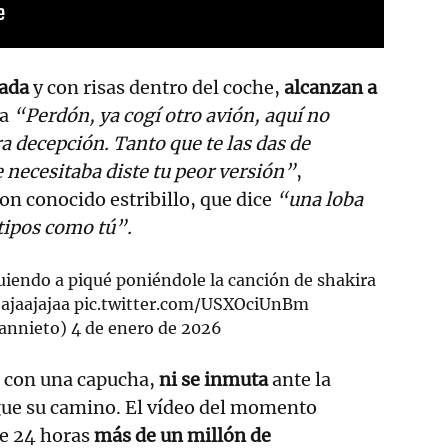
jada
y con risas dentro del coche,
alcanzan a
na
“Perdón, ya cogí otro avión, aquí no
a decepción. Tanto que te las das de
necesitaba diste tu peor versión”
,
on conocido estribillo, que dice
“una loba
tipos como tú”.
guiendo a piqué poniéndole la canción de shakira
jajaajajaa
pic.twitter.com/USXOciUnBm
annieto)
4 de enero de 2026
o con una capucha,
ni se inmuta
ante la
gue su camino. El vídeo del momento
e 24 horas
más de un millón de