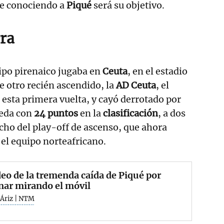
ue conociendo a
Piqué
será su objetivo.
ra
ipo pirenaico jugaba en
Ceuta
, en el estadio
te otro recién ascendido, la
AD Ceuta
, el
 esta primera vuelta, y cayó derrotado por
ueda con
24 puntos
en la
clasificación
, a dos
ocho del play-off de ascenso, que ahora
el equipo norteafricano.
deo de la tremenda caída de Piqué por
nar mirando el móvil
 Áriz | NTM