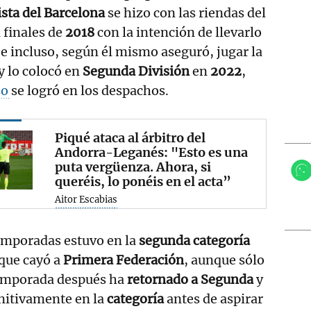
ista del Barcelona
se hizo con las riendas del
 finales de
2018
con la intención de llevarlo
e incluso, según él mismo aseguró, jugar la
 y lo colocó en
Segunda División
en
2022
,
so
se logró en los despachos.
Piqué ataca al árbitro del
Andorra-Leganés: "Esto es una
puta vergüenza. Ahora, si
queréis, lo ponéis en el acta”
Aitor Escabias
emporadas estuvo en la
segunda categoría
que cayó a
Primera Federación
, aunque sólo
emporada después ha
retornado a Segunda
y
initivamente en la
categoría
antes de aspirar