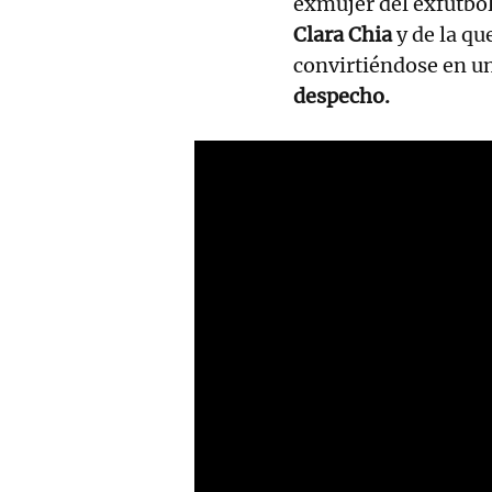
exmujer del exfutbol
Clara Chia
y de la qu
convirtiéndose en un
despecho.