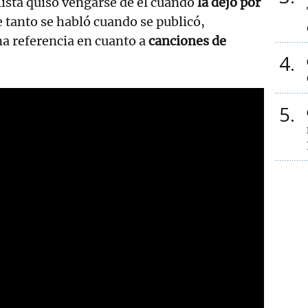
ista quiso vengarse de él cuando
la dejó por
e tanto se habló cuando se publicó,
a referencia en cuanto a
canciones de
4
5