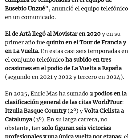
Eusebio Unzué
”, anunció el equipo telefónico
en un comunicado.
El de Artà llegó al Movistar en 2020
y en su
primer año fue
quinto en el Tour de Francia y
en La Vuelta.
En estas casi seis temporadas en
el conjunto telefónico
ha subido en tres
ocasiones en el podio de La Vuelta a España
(segundo en 2021 y 2022 y tercero en 2024).
En 2025, Enric Mas ha sumado
2 podios en la
clasificación general de las citas WorldTour
:
Itzulia Basque Country
(2º) y
Volta Ciclista a
Catalunya
(3º). En su larga carrera, no
obstante, tan
solo figuran seis victorias
profesionales y una única vuelta por etapas
; el