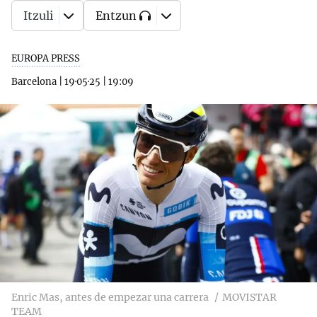
Itzuli
Entzun
EUROPA PRESS
Barcelona
|
19·05·25
|
19:09
Enric Mas, antes de empezar una carrera
MOVISTAR
TEAM