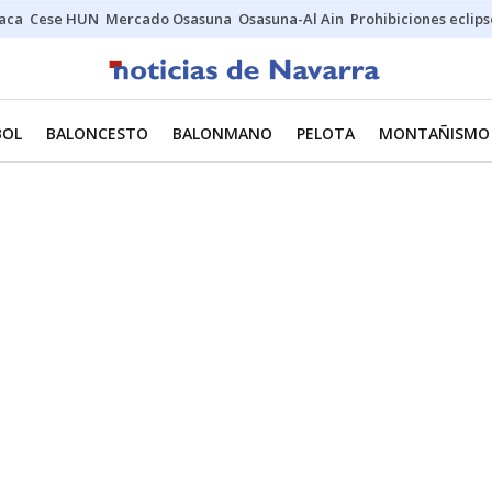
Jaca
Cese HUN
Mercado Osasuna
Osasuna-Al Ain
Prohibiciones eclips
BOL
BALONCESTO
BALONMANO
PELOTA
MONTAÑISMO