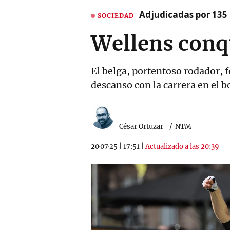
Adjudicadas por 135 
SOCIEDAD
Wellens conq
El belga, portentoso rodador, f
descanso con la carrera en el bo
César Ortuzar
NTM
20·07·25
|
17:51
|
Actualizado a las 20:39