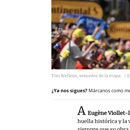
Tim Wellens, vencedor de la etapa.
E
¿Ya nos sigues?
Márcanos como me
A
Eugène Viollet-
huella histórica y l
siempre que su obra 