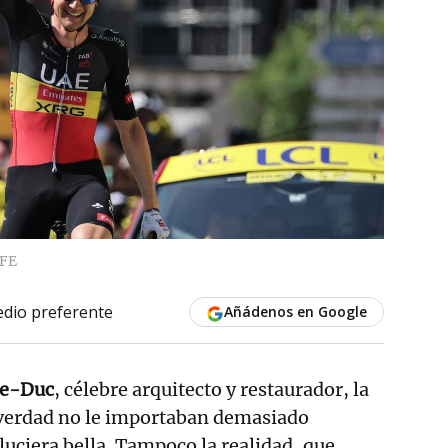
FE
dio preferente
Añádenos en Google
le-Duc
, célebre arquitecto y restaurador, la
a verdad no le importaban demasiado
luciera bella. Tampoco la realidad, que