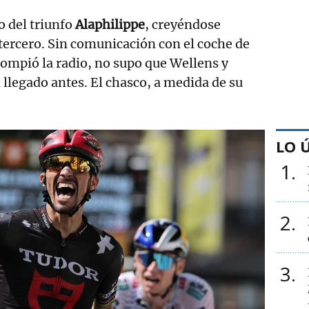
o del triunfo
Alaphilippe
, creyéndose
 tercero. Sin comunicación con el coche de
rompió la radio, no supo que Wellens y
 llegado antes. El chasco, a medida de su
LO 
1
2
3