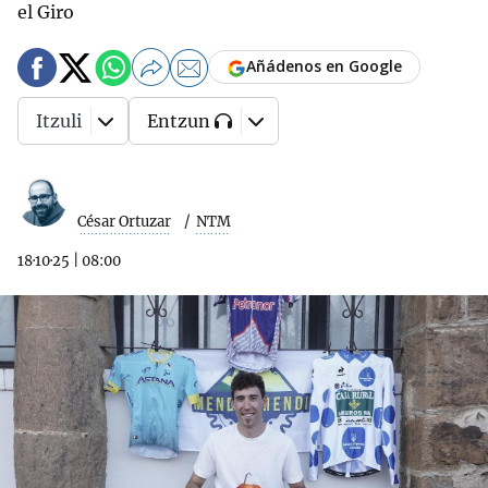
el Giro
Añádenos en Google
Itzuli
Entzun
César Ortuzar
NTM
18·10·25
|
08:00