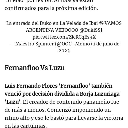
'Shelao' por lesión. Ambos ya están
confirmados para la próxima edición.
La entrada del Duko en La Velada de Ibai 🤩 VAMOS
ARGENTINA VIEJOOOO
@DukiSSJ
pic.twitter.com/ZlcRCqEs9X
— Maestro Splinter (@OOC_Momo)
1 de julio de
2023
Fernanfloo Vs Luzu
Luis Fernando Flores 'Fernanfloo' también
venció por decisión dividida a Borja Luzuriaga
'Luzu'
. El creador de contenido panameño fue
de más a menos. Comenzó imponiendo un
ritmo alto y eso le bastó para llevarse la victoria
en las cartulinas.