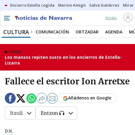
Encierro Estella cogida
Merino Amigó
Salva Gutiérrez
Mirar 
Kiosko
CULTURA
COMUNICACIÓN
ORTZADAR
AGENDA
MÚ
VÍDEO
Los mansos repiten susto en los encierros de Estella-
Lizarra
Fallece el escritor Ion Arretxe
Añádenos en Google
Itzuli
Entzun
D.N.