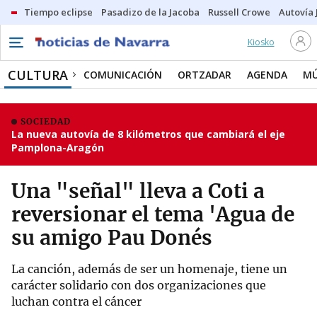
Tiempo eclipse
Pasadizo de la Jacoba
Russell Crowe
Autovía 
Kiosko
CULTURA
COMUNICACIÓN
ORTZADAR
AGENDA
MÚ
SOCIEDAD
La nueva autovía de 8 kilómetros que cambiará el eje
Pamplona-Aragón
Una "señal" lleva a Coti a
reversionar el tema 'Agua de
su amigo Pau Donés
La canción, además de ser un homenaje, tiene un
carácter solidario con dos organizaciones que
luchan contra el cáncer