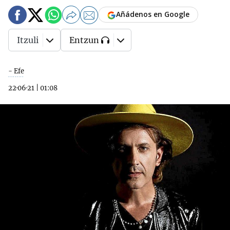
Añádenos en Google
Itzuli
Entzun
- Efe
22·06·21
|
01:08