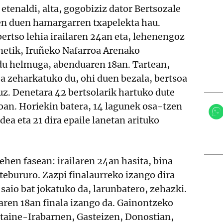
 etenaldi, alta, gogobiziz dator Bertsozale
en duen hamargarren txapelekta hau.
ertso lehia irailaren 24an eta, lehenengoz
enetik, Iruñeko Nafarroa Arenako
du helmuga, abenduaren 18an. Tartean,
a zeharkatuko du, ohi duen bezala, bertsoa
uz. Denetara 42 bertsolarik hartuko dute
oan. Horiekin batera, 14 lagunek osa-tzen
ldea eta 21 dira epaile lanetan arituko
lehen fasean: irailaren 24an hasita, bina
stebururo. Zazpi finalaurreko izango dira
 saio bat jokatuko da, larunbatero, zehazki.
aren 18an finala izango da. Gainontzeko
otaine-Irabarnen, Gasteizen, Donostian,