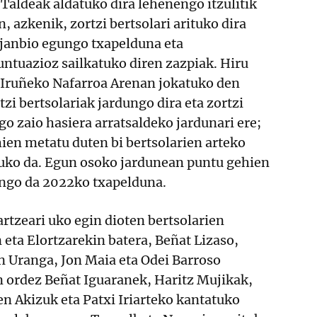
 Taldeak aldatuko dira lehenengo itzulitik
, azkenik, zortzi bertsolari arituko dira
janbio egungo txapelduna eta
untuazioz sailkatuko diren zazpiak. Hiru
 Iruñeko Nafarroa Arenan jokatuko den
tzi bertsolariak jardungo dira eta zortzi
o zaio hasiera arratsaldeko jardunari ere;
ien metatu duten bi bertsolarien arteko
uko da. Egun osoko jardunean puntu gehien
ango da 2022ko txapelduna.
rtzeari uko egin dioten bertsolarien
n eta Elortzarekin batera, Beñat Lizaso,
n Uranga, Jon Maia eta Odei Barroso
n ordez Beñat Iguaranek, Haritz Mujikak,
n Akizuk eta Patxi Iriarteko kantatuko