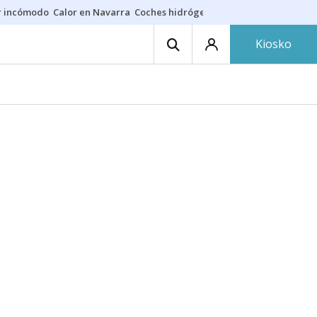
r incómodo
Calor en Navarra
Coches hidrógeno
Alerta en EE.UU.
Kiosko