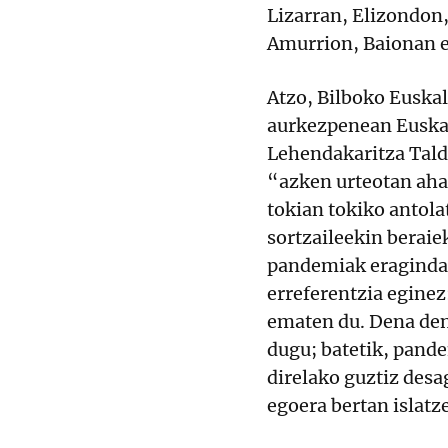
Lizarran, Elizondon
Amurrion, Baionan e
Atzo, Bilboko Euska
aurkezpenean Euskal
Lehendakaritza Tald
“azken urteotan aha
tokian tokiko antola
sortzaileekin beraie
pandemiak eragindak
erreferentzia eginez
ematen du. Dena den
dugu; batetik, pande
direlako guztiz desa
egoera bertan islatz