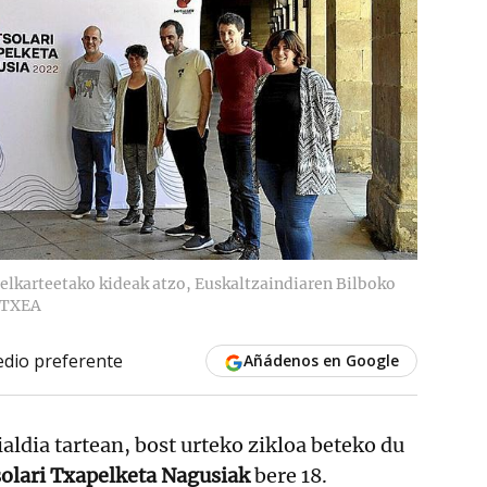
 elkarteetako kideak atzo, Euskaltzaindiaren Bilboko
ETXEA
dio preferente
Añádenos en Google
ldia tartean, bost urteko zikloa beteko du
solari Txapelketa Nagusiak
bere 18.