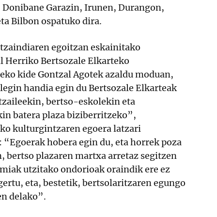
, Donibane Garazin, Irunen, Durangon,
ta Bilbon ospatuko dira.
ltzaindiaren egoitzan eskainitako
 Herriko Bertsozale Elkarteko
eko kide Gontzal Agotek azaldu moduan,
legin handia egin du Bertsozale Elkarteak
tzaileekin, bertso-eskolekin eta
kin batera plaza biziberritzeko”,
o kulturgintzaren egoera latzari
: “Egoerak hobera egin du, eta horrek poza
, bertso plazaren martxa arretaz segitzen
miak utzitako ondorioak oraindik ere ez
gertu, eta, bestetik, bertsolaritzaren egungo
en delako”.