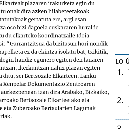
 Elkarteak plazaren irakurketa egin du
atu onak dira azken hilabeteetakoak.
atutakoak gertatuta ere, argi esan
za oso bizi dagoela euskararen lurralde
tu du elkarteko koordinatzaile Idoia
si: “Garrantzitsua da bizitasun hori nondik
apelketa ez da ekintza isolatu bat, txikitik,
legin handiz egunero egiten den lanaren
LO 
ntzan, ikerkuntzan nahiz plazan egiten
1
 ditu, sei Bertsozale Elkarteen, Lanku
ta Xenpelar Dokumentazio Zentroaren
 aurkezpenean izan dira Arabako, Bizkaiko,
2
arroako Bertsozale Elkarteetako eta
e eta Zuberoako Bertsularien Lagunak
riak.
3