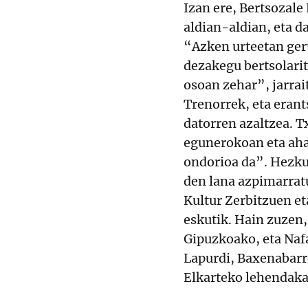
Izan ere, Bertsozale
aldian-aldian, eta d
“Azken urteetan gert
dezakegu bertsolarit
osoan zehar”, jarrai
Trenorrek, eta erant
datorren azaltzea. Tx
egunerokoan eta aha
ondorioa da”. Hezku
den lana azpimarratu
Kultur Zerbitzuen e
eskutik. Hain zuzen,
Gipuzkoako, eta Naf
Lapurdi, Baxenabarr
Elkarteko lehendaka