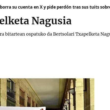
borra su cuenta en X y pide perdón tras sus tuits sob
elketa Nagusia
ra bitartean ospatuko da Bertsolari Txapelketa Nagu