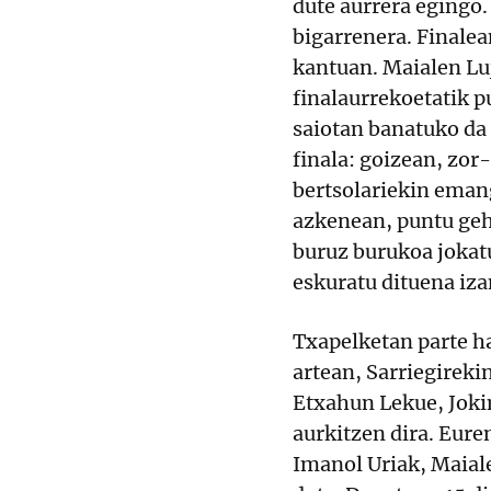
dute aurrera egingo.
bigarrenera. Finalean
kantuan. Maialen Lu
finalaurrekoetatik p
saiotan banatuko da
finala: goizean, zor-
bertsolariekin emang
azkenean, puntu geh
buruz burukoa jokat
eskuratu dituena iz
Txapelketan parte ha
artean, Sarriegireki
Etxahun Lekue, Joki
aurkitzen dira. Eure
Imanol Uriak, Maiale