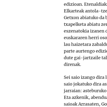
edizioan. Etenaldiak
Elkarteak antola-tz
Getxon abiatuko da b
txapelketa abiatu z
eszenatokia izanen 
euskararen herri oso
lau haizetara zabald
parte aurtengo edizi
dute gai-jartzaile ta
direnak.
Sei saio izango dira 
saio jokatuko dira a
jarraian: asteburuko
Eta azkenik, abendu
saioak Arrasaten, G