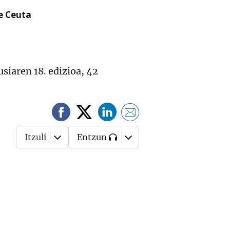
re Ceuta
siaren 18. edizioa, 42
Itzuli
Entzun