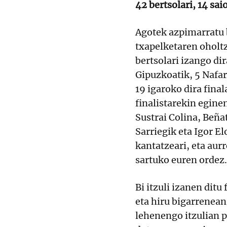
42 bertsolari, 14 sai
Agotek azpimarratu 
txapelketaren oholt
bertsolari izango dir
Gipuzkoatik, 5 Nafarr
19 igaroko dira fina
finalistarekin egine
Sustrai Colina, Beña
Sarriegik eta Igor E
kantatzeari, eta aurr
sartuko euren ordez.
Bi itzuli izanen ditu
eta hiru bigarrenean
lehenengo itzulian p