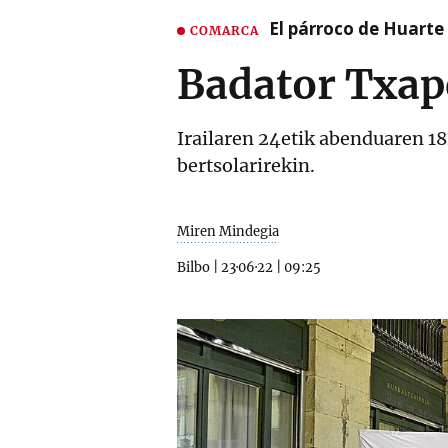
El párroco de Huarte 
COMARCA
Badator Txap
Irailaren 24etik abenduaren 18
bertsolarirekin.
Miren Mindegia
Bilbo
|
23·06·22
|
09:25