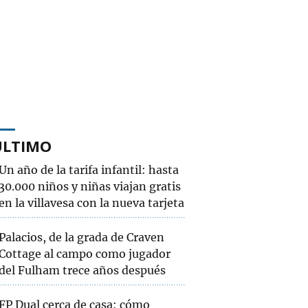
ÚLTIMO
Un año de la tarifa infantil: hasta
30.000 niños y niñas viajan gratis
en la villavesa con la nueva tarjeta
Palacios, de la grada de Craven
Cottage al campo como jugador
del Fulham trece años después
FP Dual cerca de casa: cómo