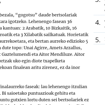
o
bezala, “gogotsu” daude bertsolariak
4
zara igotzeko. Lehenengo fasean 36
a kantuan: 2 Arabatik, 10 Bizkaitik, 16
oatik eta 3 Xilabatik sailkatuak. Horietatik
5
laurrekoetara, eta bertan aurreko edizioko 5
n dute topo: Unai Agirre, Amets Arzallus,
t Gaztelumendi eta Aitor Mendiluze. Aitor
lortzak uko egin diote txapelketa
ekoan finalean aritu zirenez, ez da inor
 finalaurreko faseak: lau lehenengo itzulian
. Bi saioetako puntuazioak gehitu eta
untu gutxien lortu duten sei bertsolariek ez