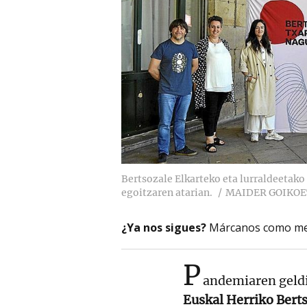
Bertsozale Elkarteko eta lurraldeetako
egoitzaren atarian.
MAIDER GOIKO
¿Ya nos sigues?
Márcanos como me
P
andemiaren geldia
Euskal Herriko Bert