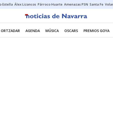
o Estella
Álex Lizancos
Párroco Huarte
Amenazas PSN
Santa Fe
Vola
ORTZADAR
AGENDA
MÚSICA
OSCARS
PREMIOS GOYA