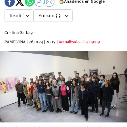
Añádenos en Google
Itzuli
Entzun
Cristina Garbayo
PAMPLONA
|
26·10·23
|
20:17
|
Actualizado a las 09:09