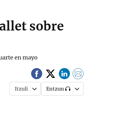
allet sobre
luarte en mayo
Itzuli
Entzun