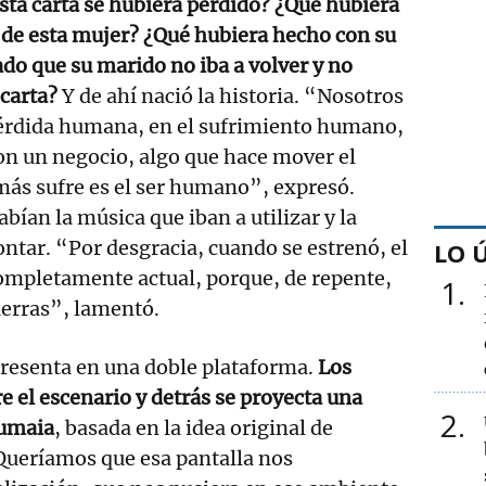
esta carta se hubiera perdido? ¿Qué hubiera
 de esta mujer? ¿Qué hubiera hecho con su
ado que su marido no iba a volver y no
 carta?
Y de ahí nació la historia. “Nosotros
érdida humana, en el sufrimiento humano,
on un negocio, algo que hace mover el
más sufre es el ser humano”, expresó.
bían la música que iban a utilizar y la
ontar. “Por desgracia, cuando se estrenó, el
LO 
ompletamente actual, porque, de repente,
1
erras”, lamentó.
presenta en una doble plataforma.
Los
e el escenario y detrás se proyecta una
2
Zumaia
, basada en la idea original de
ueríamos que esa pantalla nos