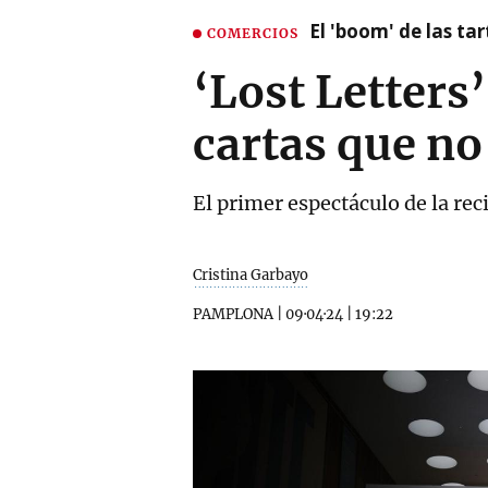
El 'boom' de las t
COMERCIOS
‘Lost Letters’
cartas que no
El primer espectáculo de la re
Cristina Garbayo
PAMPLONA
|
09·04·24
|
19:22