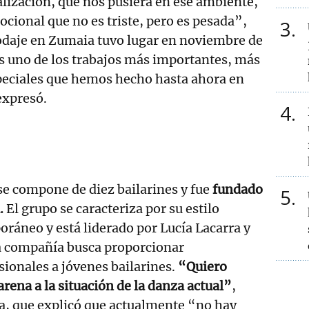
calización, que nos pusiera en ese ambiente,
cional que no es triste, pero es pesada”,
3
rodaje en Zumaia tuvo lugar en noviembre de
s uno de los trabajos más importantes, más
peciales que hemos hecho hasta ahora en
expresó.
4
 se compone de diez bailarines y fue
fundado
5
.
El grupo se caracteriza por su estilo
ráneo y está liderado por Lucía Lacarra y
a compañía busca proporcionar
ionales a jóvenes bailarines.
“Quiero
rena a la situación de la danza actual”
,
na, que explicó que actualmente “no hay