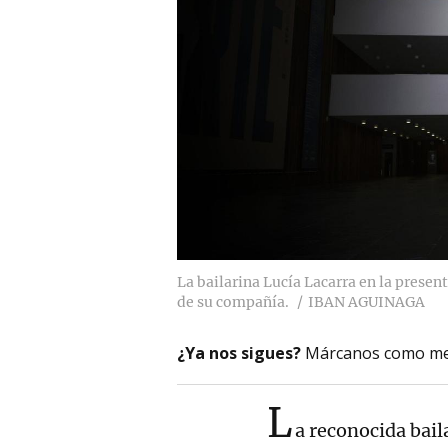
La bailarina Lucía Lacarra en la presen
de su compañía.
IBAN AGUINAGA
¿Ya nos sigues?
Márcanos como me
L
a reconocida bail