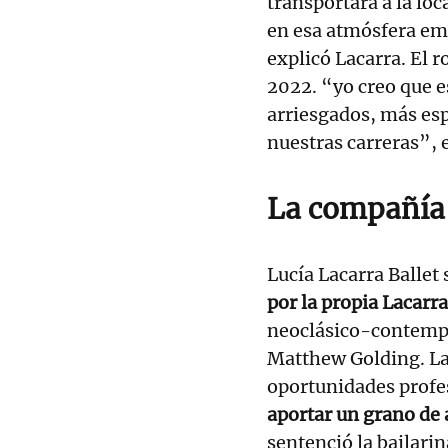
transportara a la lo
en esa atmósfera emo
explicó Lacarra. El 
2022. “yo creo que e
arriesgados, más es
nuestras carreras”, 
La compañía
Lucía Lacarra Ballet
por la propia Lacarra
neoclásico-contempo
Matthew Golding. L
oportunidades profes
aportar un grano de a
sentenció la bailari