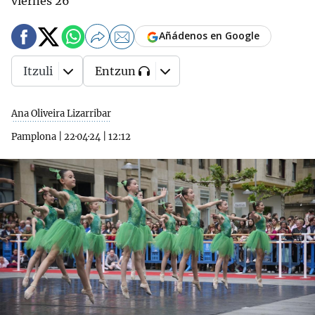
viernes 26
Añádenos en Google
Itzuli
Entzun
Ana Oliveira Lizarribar
Pamplona
|
22·04·24
|
12:12