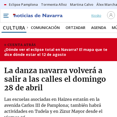
Eclipse Pamplona
Tormenta Alloz
Martina Calvo
Álex Marcha
Kiosko
CULTURA
COMUNICACIÓN
ORTZADAR
AGENDA
MÚ
CUENTA ATRÁS
¿Dónde ver el eclipse total en Navarra? El mapa que te
dice dónde estar el 12 de agosto
La danza navarra volverá a
salir a las calles el domingo
28 de abril
Las escuelas asociadas en Haizea estarán en la
avenida Carlos III de Pamplona; también habrá
actividades en Tudela y en Zizur Mayor desde el