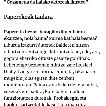
“Gozamena da halako aktoreak ikustea”.
Paperekoak taulara
Paperetik hezur-haragiko dimentsiora
ekartzea, nola baina? Forma bat hala bestea?
Liburua irakurri dutenek Balderen hitzen
oihartzuna entzungo dute antzokian, edo, are,
gogora ekarriko dituzte pasarte gordinak.
Lehenengo pertsonan mintzo zaie ikusleei
Diaby. Laugarren horma eraitsita, fikzioaren
mugekin jolas egiten dute zenbait
momentutan. Baina ez da bakarrizketa hutsa,
eszenak ere badira, koro baten moduan
funtzionatzen dutenak.
Probak egin eta
hanka-sartzeetatik ikas
i. Hala joan dira