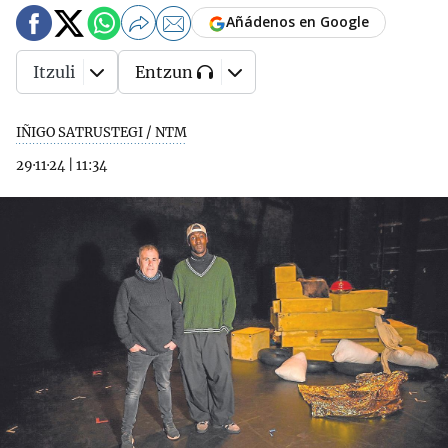
Añádenos en Google
Itzuli
Entzun
IÑIGO SATRUSTEGI / NTM
29·11·24
|
11:34