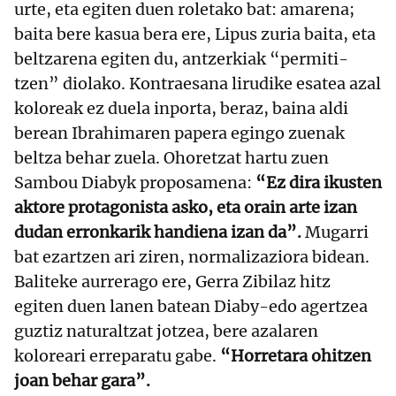
urte, eta egiten duen roletako bat: amarena;
baita bere kasua bera ere, Lipus zuria baita, eta
beltzarena egiten du, antzerkiak “permiti-
tzen” diolako. Kontraesana lirudike esatea azal
koloreak ez duela inporta, beraz, baina aldi
berean Ibrahimaren papera egingo zuenak
beltza behar zuela. Ohoretzat hartu zuen
Sambou Diabyk proposamena:
“Ez dira ikusten
aktore protagonista asko, eta orain arte izan
dudan erronkarik handiena izan da”.
Mugarri
bat ezartzen ari ziren, normalizaziora bidean.
Baliteke aurrerago ere, Gerra Zibilaz hitz
egiten duen lanen batean Diaby-edo agertzea
guztiz naturaltzat jotzea, bere azalaren
koloreari erreparatu gabe.
“Horretara ohitzen
joan behar gara”.