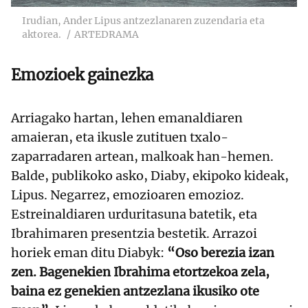
Irudian, Ander Lipus antzezlanaren zuzendaria eta
aktorea.
ARTEDRAMA
Emozioek gainezka
Arriagako hartan, lehen emanaldiaren
amaieran, eta ikusle zutituen txalo-
zaparradaren artean, malkoak han-hemen.
Balde, publikoko asko, Diaby, ekipoko kideak,
Lipus. Negarrez, emozioaren emozioz.
Estreinaldiaren urduritasuna batetik, eta
Ibrahimaren presentzia bestetik. Arrazoi
horiek eman ditu Diabyk:
“Oso berezia izan
zen. Bagenekien Ibrahima etortzekoa zela,
baina ez genekien antzezlana ikusiko ote