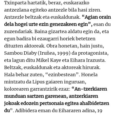
Txinparta hartatik, beraz, euskarazko
antzezlana egiteko antzezle bila hasi ziren.
Antzezle beltzak eta euskaldunak.
“Agian orain
dela hogei urte ezin genezakeen egin”,
esan du
zuzendariak. Baina gizartea aldatu egin da, eta
egun badira bi ezaugarri horiek betetzen
dituzten aktoreak. Obra honetan, hain justu,
Sambou Diaby (Iruñea, 1999) da protagonista,
eta lagun ditu Mikel Kaye eta Eihara Irazusta.
Beltzak, euskaldunak eta aktoreak hirurak.
Hala behar zuten, “ezinbestean”. Honela
mintzatu da Lipus gaiaren inguruan,
kolorearen garrantzirik ezaz:
“An-tzerkiaren
munduan sartzen garenean, antzerkiaren
jokoak edozein pertsonaia egitea ahalbidetzen
du
”. Adibidera eman du Eihararen adina, 19