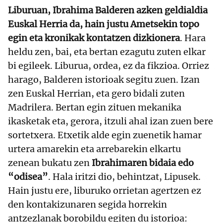
Liburuan, Ibrahima Balderen azken geldialdia
Euskal Herria da, hain justu Ametsekin topo
egin eta kronikak kontatzen dizkionera
. Hara
heldu zen, bai, eta bertan ezagutu zuten elkar
bi egileek. Liburua, ordea, ez da fikzioa. Orriez
harago, Balderen istorioak segitu zuen. Izan
zen Euskal Herrian, eta gero bidali zuten
Madrilera. Bertan egin zituen mekanika
ikasketak eta, gerora, itzuli ahal izan zuen bere
sortetxera. Etxetik alde egin zuenetik hamar
urtera amarekin eta arrebarekin elkartu
zenean bukatu zen
Ibrahimaren bidaia edo
“odisea”
. Hala iritzi dio, behintzat, Lipusek.
Hain justu ere, liburuko orrietan agertzen ez
den kontakizunaren segida horrekin
antzezlanak borobildu egiten du istorioa: