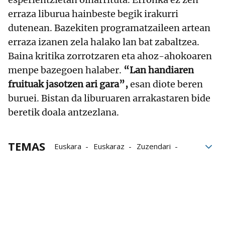
erraza liburua hainbeste begik irakurri
dutenean. Bazekiten programatzaileen artean
erraza izanen zela halako lan bat zabaltzea.
Baina kritika zorrotzaren eta ahoz-ahokoaren
menpe bazegoen halaber.
“Lan handiaren
fruituak jasotzen ari gara”,
esan diote beren
buruei. Bistan da liburuaren arrakastaren bide
beretik doala antzezlana.
TEMAS
Euskara
Euskaraz
Zuzendari
Sortu
Bizkaia