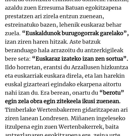
azaldu zuen Erresuma Batuan egokitzapena
prestatzen ari zirela entzun zuenean,
estreinatuko bazen, lehenik euskaraz behar
zuela.
“Euskaldunok burugogorrak garelako”,
izan ziren haren hitzak. Aste batzuk
beranduago hala arrazoitu du antzerkigileak
bere seta:
“Euskaraz izateko izan zen sortua”.
Ildo horretan, erantsi du Arzallusen hizkuntza
eta euskarriak euskara direla, eta lan harekin
euskal gizarteari egindako ekarpena aitortu
nahi izan du. Era berean, onartu du
“berotu”
egin zela obra egin zitekeela ikusi zuenean.
Timberlake Wertenbakerren gidaritzapean ari
ziren lanean Londresen. Miñanen ingeleseko
itzulpena egin zuen Wertenbakerrek, baita
antzezlanaren egokitzapena ere, zeina urte