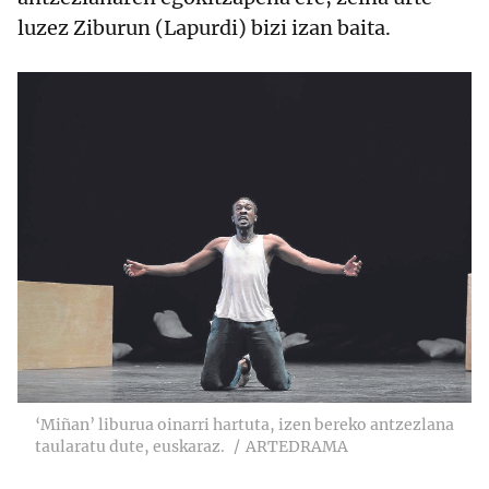
luzez Ziburun (Lapurdi) bizi izan baita.
‘Miñan’ liburua oinarri hartuta, izen bereko antzezlana
taularatu dute, euskaraz.
ARTEDRAMA