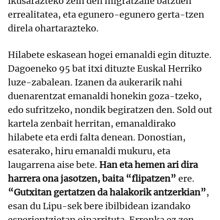
ikusarazteko zein den migratzaile batzuen
errealitatea, eta egunero-egunero gerta-tzen
direla ohartarazteko.
Hilabete eskasean hogei emanaldi egin dituzte.
Dagoeneko 95 bat itxi dituzte Euskal Herriko
luze-zabalean. Izanen da aukerarik nahi
duenarentzat emanaldi honekin goza-tzeko,
edo sufritzeko, nondik begiratzen den. Sold out
kartela zenbait herritan, emanaldirako
hilabete eta erdi falta denean. Donostian,
esaterako, hiru emanaldi mukuru, eta
laugarrena aise bete.
Han eta hemen ari dira
harrera ona jasotzen, baita “flipatzen”
ere.
“Gutxitan gertatzen da halakorik antzerkian”
,
esan du Lipu-sek bere ibilbidean izandako
esperientzietan oinarrituta. Erronka ez zen