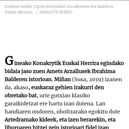
Irudian Ander Lipus zuzendari eta aktorea eta Sambou
Diaby aktorea.
ARNAITZ RUBIO
G
ineako Konakrytik Euskal Herrira egindako
bidaia jaso zuen Amets Arzallusek Ibrahima
Balderen istorioan. Miñan
(Susa, 2019) izanen
da, akaso
, euskaraz gehien irakurri den
obretako bat
, urte gutxian klasiko
garaikidetzat ere hartu izan dutena. Lan
handiaren ondoren, oholtzarako egokitu dute
Artedramako kideek, eta izen berarekin, eta
liburuaren hitzei zein istorioari fidel izan