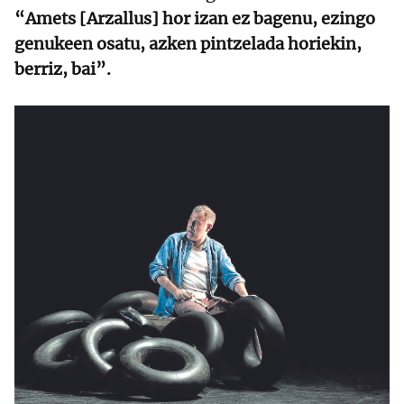
“Amets [Arzallus] hor izan ez bagenu, ezingo
genukeen osatu, azken pintzelada horiekin,
berriz, bai”.