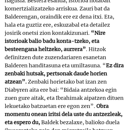
nagusia. Bestera esanda, istorioa nolabait
komertzializatzeko arriskua. Zauri bat da
Balderengan, oraindik ere ez dena itxi. Eta,
hala eta guztiz ere, eskuzabal eta detailez
josirik onetsi zion kontakizunari.
“Nire
istorioak balio badu konta-tzeko, eta
besteengana heltzeko, aurrera”
. Hitzok
definitzen dute zuzendariaren esanetan
Balderen handitasuna eta umiltasuna. “
Ez dira
zenbaki hutsak, pertsonak daude horien
atzean”.
Zenbaki horietako bat izan zen
Diabyren aita ere bai: “Bidaia antzekoa egin
zuen gure aitak, eta Ibrahimak aipatzen dituen
lekuetako batzuetan ere egon zen”.
Obra
momentu onean iritsi dela uste du antzezleak,
eta espero du,
Baldek bezalaxe, balioko duela