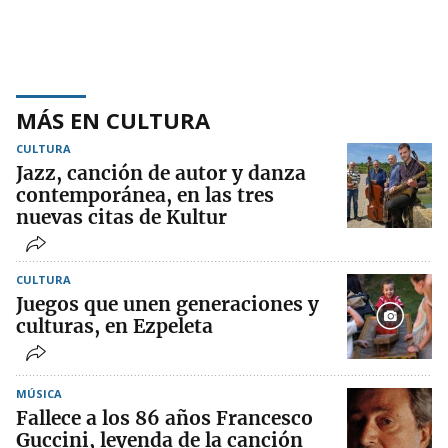
MÁS EN CULTURA
CULTURA
Jazz, canción de autor y danza
contemporánea, en las tres
nuevas citas de Kultur
CULTURA
Juegos que unen generaciones y
culturas, en Ezpeleta
MÚSICA
Fallece a los 86 años Francesco
Guccini, leyenda de la canción