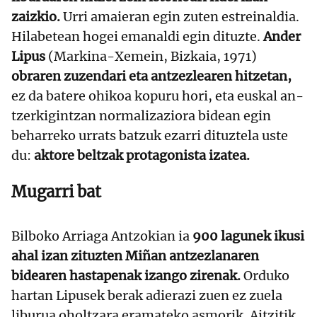
zaizkio.
Urri amaieran egin zuten estreinaldia.
Hilabetean hogei emanaldi egin dituzte.
Ander
Lipus
(Markina-Xemein, Bizkaia, 1971)
obraren zuzendari eta antzezlearen hitzetan,
ez da batere ohikoa kopuru hori, eta euskal an-
tzerkigintzan normalizaziora bidean egin
beharreko urrats batzuk ezarri dituztela uste
du:
aktore beltzak protagonista izatea.
Mugarri bat
Bilboko Arriaga Antzokian ia
900 lagunek ikusi
ahal izan zituzten Miñan antzezlanaren
bidearen hastapenak izango zirenak.
Orduko
hartan Lipusek berak adierazi zuen ez zuela
liburua oholtzara eramateko asmorik. Aitzitik,