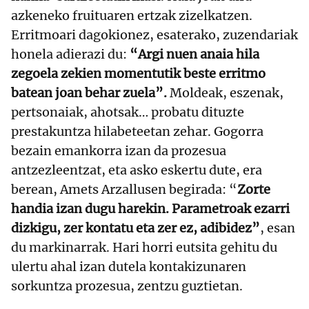
azkeneko fruituaren ertzak zizelkatzen.
Erritmoari dagokionez, esaterako, zuzendariak
honela adierazi du:
“Argi nuen anaia hila
zegoela zekien momentutik beste erritmo
batean joan behar zuela”.
Moldeak, eszenak,
pertsonaiak, ahotsak… probatu dituzte
prestakuntza hilabeteetan zehar. Gogorra
bezain emankorra izan da prozesua
antzezleentzat, eta asko eskertu dute, era
berean, Amets Arzallusen begirada: “
Zorte
handia izan dugu harekin. Parametroak ezarri
dizkigu, zer kontatu eta zer ez, adibidez”
, esan
du markinarrak. Hari horri eutsita gehitu du
ulertu ahal izan dutela kontakizunaren
sorkuntza prozesua, zentzu guztietan.