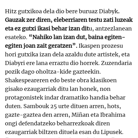
Hitz gutxikoa dela dio bere buruaz Diabyk
.
Gauzak zer diren, eleberriaren testu zati luzeak
eta ez gutxi ikasi behar izan dit
u, antzezlanean
esateko.
“Nahiko lan izan dut, baina egiten-
egiten joan zait geratzen”.
Ikaspen prozesu
hori gutxika izan dela azaldu dute artistek, eta
Diabyri ere lana erraztu dio horrek. Zuzendaria
pozik dago oholtza-kide gazteekin.
Shakespeareren edo beste obra klasikoen
gisako ezaugarriak ditu lan honek, non
protagonistek indar dramatiko handia behar
duten. Sambouk 25 urte dituen arren, hots,
gazte-gaztea den arren, Miñan eta Ibrahima
ongi defendatzeko beharrezkoak diren
ezaugarriak biltzen dituela esan du Lipusek.