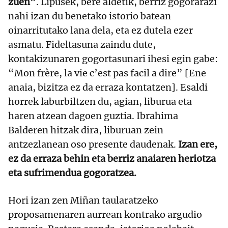
zuen”
. Lipusek, bere aldetik, berriz gogorarazi
nahi izan du benetako istorio batean
oinarritutako lana dela, eta ez dutela ezer
asmatu. Fideltasuna zaindu dute,
kontakizunaren gogortasunari ihesi egin gabe:
“Mon frère, la vie c’est pas facil a dire” [Ene
anaia, bizitza ez da erraza kontatzen]. Esaldi
horrek laburbiltzen du, agian, liburua eta
haren atzean dagoen guztia. Ibrahima
Balderen hitzak dira, liburuan zein
antzezlanean oso presente daudenak.
Izan ere,
ez da erraza behin eta berriz anaiaren heriotza
eta sufrimendua gogoratzea.
Hori izan zen Miñan taularatzeko
proposamenaren aurrean kontrako argudio