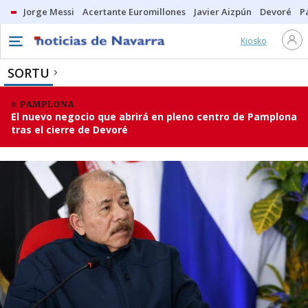
Jorge Messi
Acertante Euromillones
Javier Aizpún
Devoré
P
Kiosko
SORTU
PAMPLONA
El nuevo negocio que abrirá en pleno centro de Pamplona
tras el cierre de Devoré