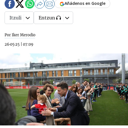
Añádenos en Google
Itzuli
Entzun
Por Iker Merodio
26·05·25
|
07:09