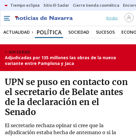
Tiempo eclipse
Sitio El Sadar
Cierre tienda cosmética
Encier
Kiosko
POLÍTICA
ACTUALIDAD
SOCIEDAD
SUCESOS
ECONO
SOCIEDAD
Adjudicadas por 135 millones las obras de la nueva
variante entre Pamplona y Jaca
UPN se puso en contacto con
el secretario de Belate antes
de la declaración en el
Senado
El secretario rechaza opinar si cree que la
adjudicación estaba hecha de antemano o si la