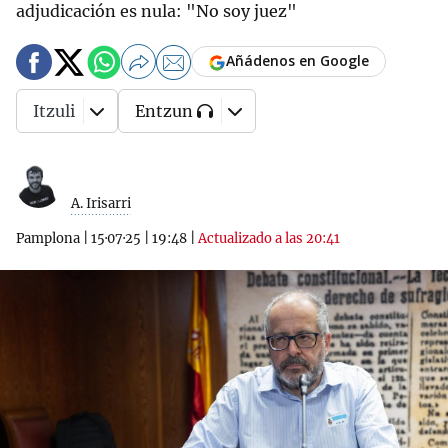
adjudicación es nula: "No soy juez"
Añádenos en Google
Itzuli
Entzun
A. Irisarri
Pamplona
|
15·07·25
|
19:48
|
Actualizado a las 20:41