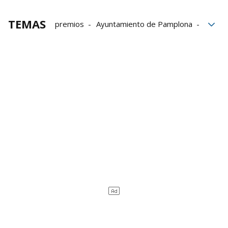
TEMAS
premios
Ayuntamiento de Pamplona
Pamplona
espectáculos
SGAE
Teatro Gayarre
teatro
Ana Maestrojuán
artes escénicas
Premios Max