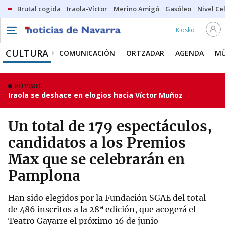
Brutal cogida
Iraola-Víctor
Merino Amigó
Gasóleo
Nivel Ce
Kiosko
CULTURA
COMUNICACIÓN
ORTZADAR
AGENDA
MÚ
FÚTBOL
Iraola se deshace en elogios hacia Víctor Muñoz
Un total de 179 espectáculos,
candidatos a los Premios
Max que se celebrarán en
Pamplona
Han sido elegidos por la Fundación SGAE del total
de 486 inscritos a la 28ª edición, que acogerá el
Teatro Gayarre el próximo 16 de junio