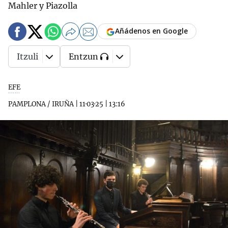
Mahler y Piazolla
Añádenos en Google
Itzuli
Entzun
EFE
PAMPLONA / IRUÑA
|
11·03·25
|
13:16