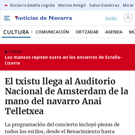
Encierro Estella cogida
Merino Amigó
Salva Gutiérrez
Mirar 
Kiosko
CULTURA
COMUNICACIÓN
ORTZADAR
AGENDA
MÚ
VÍDEO
Los mansos repiten susto en los encierros de Estella-
Lizarra
El txistu llega al Auditorio
Nacional de Amsterdam de la
mano del navarro Anai
Telletxea
La programación del concierto incluyó piezas de
todos los estilos, desde el Renacimiento hasta