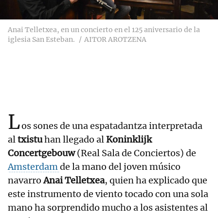
Anai Telletxea, en un concierto en el 125 aniversario de la
iglesia San Esteban.
AITOR AROTZENA
L
os sones de una espatadantza interpretada
al
txistu
han llegado al
Koninklijk
Concertgebouw
(Real Sala de Conciertos) de
Amsterdam
de la mano del joven músico
navarro
Anai Telletxea
, quien ha explicado que
este instrumento de viento tocado con una sola
mano ha sorprendido mucho a los asistentes al