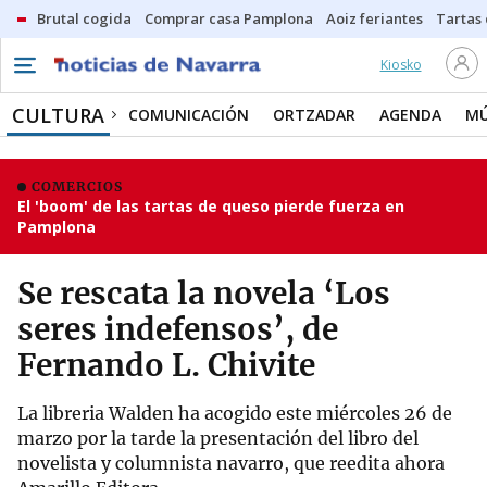
Brutal cogida
Comprar casa Pamplona
Aoiz feriantes
Tartas
Kiosko
CULTURA
COMUNICACIÓN
ORTZADAR
AGENDA
MÚ
COMERCIOS
El 'boom' de las tartas de queso pierde fuerza en
Pamplona
Se rescata la novela ‘Los
seres indefensos’, de
Fernando L. Chivite
La libreria Walden ha acogido este miércoles 26 de
marzo por la tarde la presentación del libro del
novelista y columnista navarro, que reedita ahora