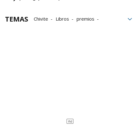
TEMAS
Chivite
Libros
premios
jóvenes
literatura
Pamplona
novelas
Novela
Editoriales
librerías