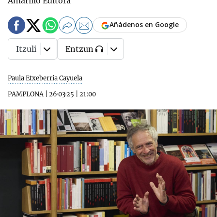
Amarillo Editora
Añádenos en Google
Itzuli
Entzun
Paula Etxeberria Cayuela
PAMPLONA
|
26·03·25
|
21:00