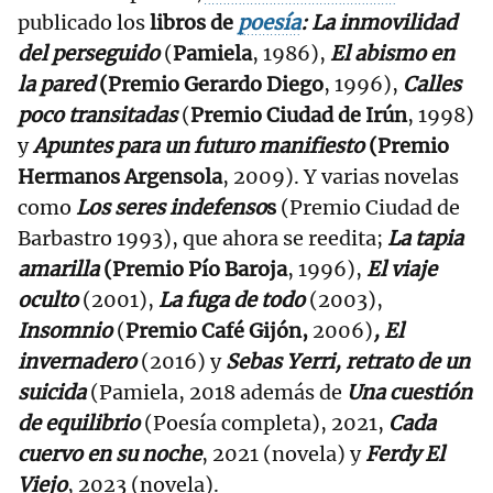
publicado los
libros de
poesía
: La inmovilidad
del perseguido
(
Pamiela
, 1986),
El abismo en
la pared
(Premio Gerardo Diego
, 1996),
Calles
poco transitadas
(
Premio Ciudad de Irún
, 1998)
y
Apuntes para un futuro manifiesto
(Premio
Hermanos Argensola
, 2009). Y varias novelas
como
Los seres indefenso
s
(Premio Ciudad de
Barbastro 1993), que ahora se reedita;
La tapia
amarilla
(Premio Pío Baroja
, 1996),
El viaje
oculto
(2001),
La fuga de todo
(2003),
Insomnio
(
Premio Café Gijón,
2006)
, El
invernadero
(2016) y
Sebas Yerri, retrato de un
suicida
(Pamiela, 2018 además de
Una cuestión
de equilibrio
(Poesía completa), 2021,
Cada
cuervo en su noche
, 2021 (novela) y
Ferdy El
Viejo
, 2023 (novela).