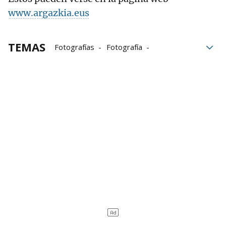
www.argazkia.eus
TEMAS
Fotografías
Fotografía
Concurso de Fotografía
Exposición fotográfica
Exposición
premios
Carnavales de Navarra
Carnavales
Ritual
tradiciones
Unanu
Sakana
Bortziriak