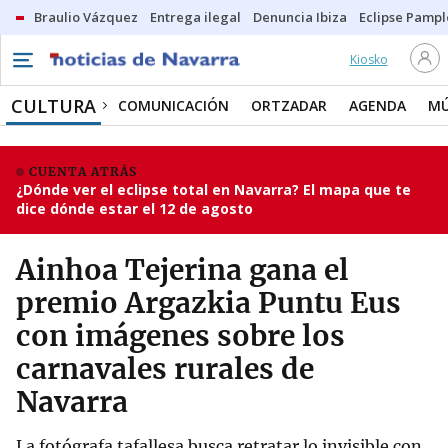
Braulio Vázquez
Entrega ilegal
Denuncia Ibiza
Eclipse Pamp
Kiosko
CULTURA
COMUNICACIÓN
ORTZADAR
AGENDA
MÚ
CUENTA ATRÁS
¿Dónde ver el eclipse total en Navarra? El mapa que te
dice dónde estar el 12 de agosto
Ainhoa Tejerina gana el
premio Argazkia Puntu Eus
con imágenes sobre los
carnavales rurales de
Navarra
La fotógrafa tafallesa busca retratar lo invisible con