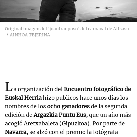
Original imagen del 'juantranposo' del carnaval de Altsasu.
AINHOA TEJERINA
L
a organización del
Encuentro fotográfico de
Euskal Herria
hizo publicos hace unos días los
nombres de los
ocho ganadores
de la segunda
edición de
Argazkia Puntu Eus,
que un año más
acogió Aretxabaleta (Gipuzkoa). Por parte de
Navarra,
se alzó con el premio la fotógrafa