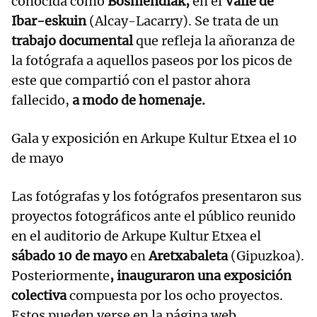
conocida como
Bosmendiak,
en el
Valle de
Ibar-eskuin
(Alcay-Lacarry). Se trata de un
trabajo documental
que refleja la añoranza de
la fotógrafa a aquellos paseos por los picos de
este que compartió con el pastor ahora
fallecido,
a modo de homenaje.
Gala y exposición en Arkupe Kultur Etxea el 10
de mayo
Las fotógrafas y los fotógrafos presentaron sus
proyectos fotográficos ante el público reunido
en el auditorio de Arkupe Kultur Etxea el
sábado 10 de mayo
en
Aretxabaleta
(Gipuzkoa).
Posteriormente
, inauguraron una exposición
colectiva
compuesta por los ocho proyectos.
Estos pueden verse en la página web