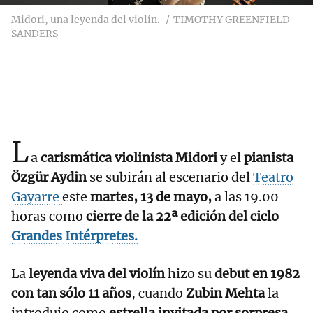
Midori, una leyenda del violín.
TIMOTHY GREENFIELD-
SANDERS
L
a
carismática violinista Midori
y el
pianista
Özgür Aydin
se subirán al escenario del
Teatro
Gayarre
este
martes, 13 de mayo,
a las 19.00
horas como
cierre de la 22ª edición del ciclo
Grandes Intérpretes.
La
leyenda viva del violín
hizo su
debut en 1982
con tan sólo 11 años
, cuando
Zubin Mehta
la
introdujo como
estrella invitada por sorpresa