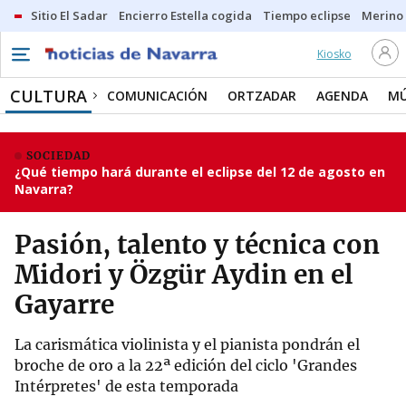
Sitio El Sadar
Encierro Estella cogida
Tiempo eclipse
Merino
Kiosko
CULTURA
COMUNICACIÓN
ORTZADAR
AGENDA
MÚ
SOCIEDAD
¿Qué tiempo hará durante el eclipse del 12 de agosto en
Navarra?
Pasión, talento y técnica con
Midori y Özgür Aydin en el
Gayarre
La carismática violinista y el pianista pondrán el
broche de oro a la 22ª edición del ciclo 'Grandes
Intérpretes' de esta temporada