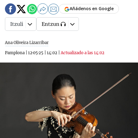
Añádenos en Google
Itzuli
Entzun
Ana Oliveira Lizarribar
Pamplona
|
12·05·25
|
14:02
|
Actualizado a las 14:02