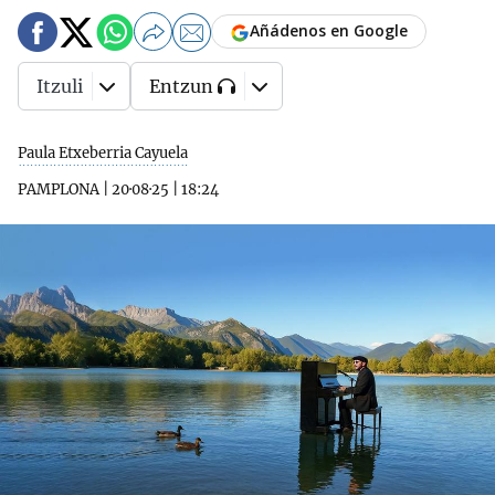
Añádenos en Google
Itzuli
Entzun
Paula Etxeberria Cayuela
PAMPLONA
|
20·08·25
|
18:24