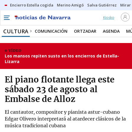
Encierro Estella cogida
Merino Amigó
Salva Gutiérrez
Mirar 
Kiosko
CULTURA
COMUNICACIÓN
ORTZADAR
AGENDA
MÚ
VÍDEO
Los mansos repiten susto en los encierros de Estella-
Lizarra
El piano flotante llega este
sábado 23 de agosto al
Embalse de Alloz
El cantautor, compositor y pianista astur-cubano
Edgar Olivero interpretará al atardecer clásicos de la
música tradicional cubana