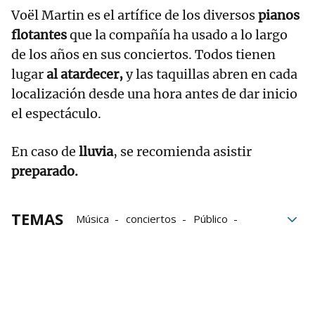
Voël Martin es el artífice de los diversos
pianos
flotantes
que la compañía ha usado a lo largo
de los años en sus conciertos. Todos tienen
lugar
al atardecer,
y las taquillas abren en cada
localización desde una hora antes de dar inicio
el espectáculo.
En caso de
lluvia
, se recomienda asistir
preparado.
TEMAS
Música
conciertos
Público
Naturaleza
Precio
Euros
Cuba
Piano
Alloz
Embalse de Alloz
Pantano de Alloz
Lerate
playa de Lerate
espectáculos