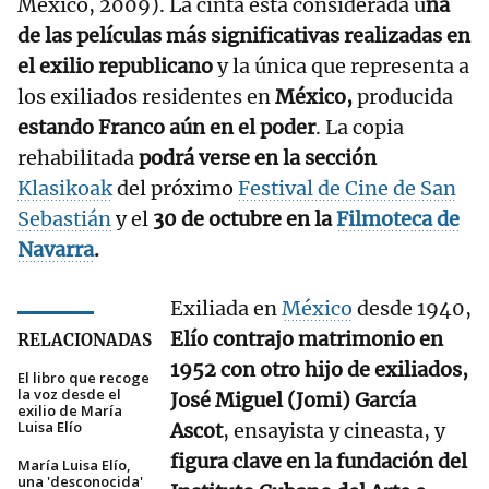
México, 2009). La cinta está considerada u
na
de las películas más significativas realizadas en
el exilio republicano
y la única que representa a
los exiliados residentes en
México,
producida
estando Franco aún en el poder
. La copia
rehabilitada
podrá verse en la sección
Klasikoak
del próximo
Festival de Cine de San
Sebastián
y el
30 de octubre en la
Filmoteca de
Navarra
.
Exiliada en
México
desde 1940,
Elío contrajo matrimonio en
RELACIONADAS
1952 con otro hijo de exiliados,
El libro que recoge
la voz desde el
José Miguel (Jomi) García
exilio de María
Luisa Elío
Ascot
, ensayista y cineasta, y
figura clave en la fundación del
María Luisa Elío,
una 'desconocida'