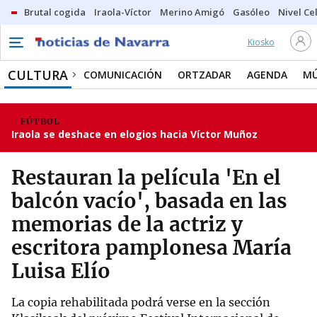
Brutal cogida
Iraola-Víctor
Merino Amigó
Gasóleo
Nivel Ce
Kiosko
CULTURA
COMUNICACIÓN
ORTZADAR
AGENDA
MÚ
FÚTBOL
Iraola se deshace en elogios hacia Víctor Muñoz
Restauran la película 'En el
balcón vacío', basada en las
memorias de la actriz y
escritora pamplonesa María
Luisa Elío
La copia rehabilitada podrá verse en la sección