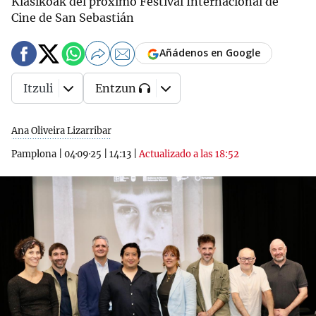
Klasikoak del próximo Festival Internacional de
Cine de San Sebastián
Añádenos en Google
Itzuli
Entzun
Ana Oliveira Lizarribar
Pamplona
|
04·09·25
|
14:13
|
Actualizado a las 18:52