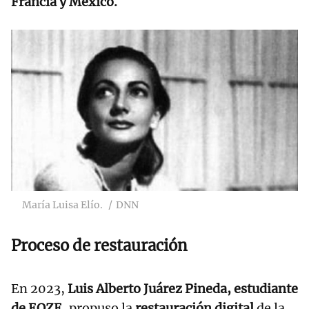
Francia y México.
María Luisa Elío.
DNN
Proceso de restauración
En 2023,
Luis Alberto Juárez Pineda, estudiante
de EQZE,
propuso la
restauración digital
de la