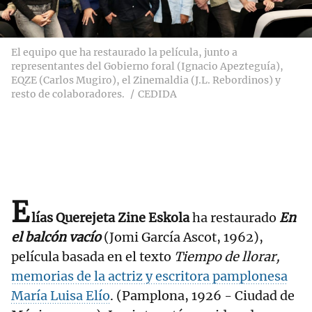
El equipo que ha restaurado la película, junto a
representantes del Gobierno foral (Ignacio Apezteguía),
EQZE (Carlos Mugiro), el Zinemaldia (J.L. Rebordinos) y
resto de colaboradores.
CEDIDA
E
lías Querejeta Zine Eskola
ha restaurado
En
el balcón vacío
(Jomi García Ascot, 1962),
película basada en el texto
Tiempo de llorar,
memorias de la actriz y escritora pamplonesa
María Luisa Elío
. (Pamplona, 1926 - Ciudad de