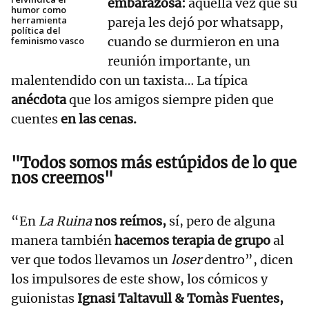
embarazosa:
aquella vez que su
humor como
herramienta
pareja les dejó por whatsapp,
política del
cuando se durmieron en una
feminismo vasco
reunión importante, un
malentendido con un taxista… La típica
anécdota
que los amigos siempre piden que
cuentes
en las cenas.
"Todos somos más estúpidos de lo que
nos creemos"
“En
La Ruina
nos reímos,
sí, pero de alguna
manera también
hacemos terapia de grupo
al
ver que todos llevamos un
loser
dentro”, dicen
los impulsores de este show, los cómicos y
guionistas
Ignasi Taltavull & Tomàs Fuentes,