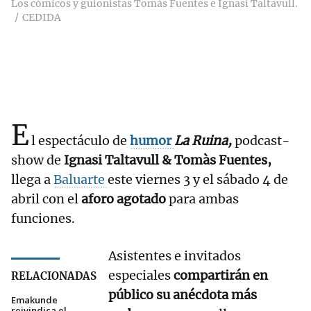
Los cómicos y guionistas Tomàs Fuentes e Ignasi Taltavull.
CEDIDA
E
l espectáculo de
humor
La Ruina,
podcast-
show de
Ignasi Taltavull & Tomàs Fuentes,
llega a
Baluarte
este viernes 3 y el sábado 4 de
abril con el
aforo agotado
para ambas
funciones.
Asistentes e invitados
especiales
compartirán en
RELACIONADAS
público su anécdota más
Emakunde
reivindica el