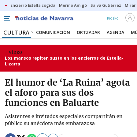
Encierro Estella cogida
Merino Amigó
Salva Gutiérrez
Mirar 
Kiosko
CULTURA
COMUNICACIÓN
ORTZADAR
AGENDA
MÚ
VÍDEO
Los mansos repiten susto en los encierros de Estella-
Lizarra
El humor de ‘La Ruina’ agota
el aforo para sus dos
funciones en Baluarte
Asistentes e invitados especiales compartirán en
público su anécdota más embarazosa