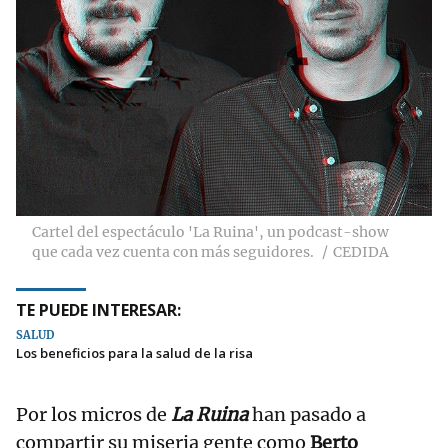
Cartel del espectáculo 'La Ruina', un podcast-show
que cada vez cuenta con más seguidores.
CEDIDA
TE PUEDE INTERESAR:
SALUD
Los beneficios para la salud de la risa
Por los micros de
La Ruina
han pasado a
compartir su miseria gente como
Berto