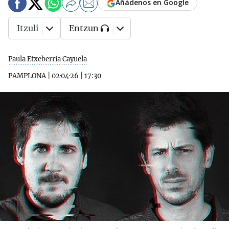
Añádenos en Google
Itzuli
Entzun
Paula Etxeberria Cayuela
PAMPLONA
|
02·04·26
|
17:30