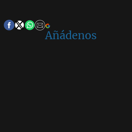
Añádenos
en
Google