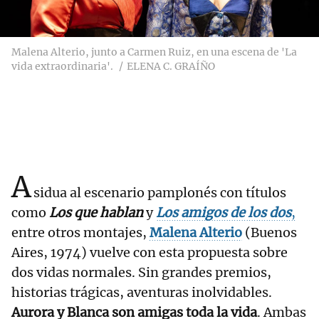
Malena Alterio, junto a Carmen Ruiz, en una escena de 'La
vida extraordinaria'.
ELENA C. GRAÍÑO
A
sidua al escenario pamplonés con títulos
como
Los que hablan
y
Los amigos de los dos
,
entre otros montajes,
Malena Alterio
(Buenos
Aires, 1974) vuelve con esta propuesta sobre
dos vidas normales. Sin grandes premios,
historias trágicas, aventuras inolvidables.
Aurora y Blanca son amigas toda la vida
. Ambas