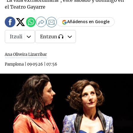
'La vida extraordinaria', este sábado y domingo en
el Teatro Gayarre
Añádenos en Google
Itzuli
Entzun
Ana Oliveira Lizarribar
Pamplona
|
09·05·26
|
07:56