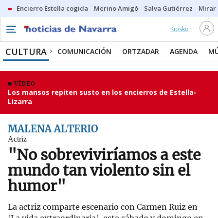
Encierro Estella cogida
Merino Amigó
Salva Gutiérrez
Mirar 
Kiosko
CULTURA
COMUNICACIÓN
ORTZADAR
AGENDA
MÚ
VÍDEO
Los mansos repiten susto en los encierros de Estella-
Lizarra
MALENA ALTERIO
Actriz
"No sobreviviríamos a este
mundo tan violento sin el
humor"
La actriz comparte escenario con Carmen Ruiz en