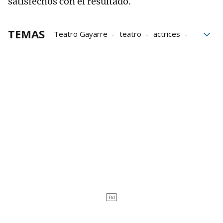
satisfechos con el resultado.
TEMAS
Teatro Gayarre
teatro
actrices
Malena Alterio
literatura
artes escénicas
Andrea Jaurrieta
La que se avecina
Aquí no hay quien viva