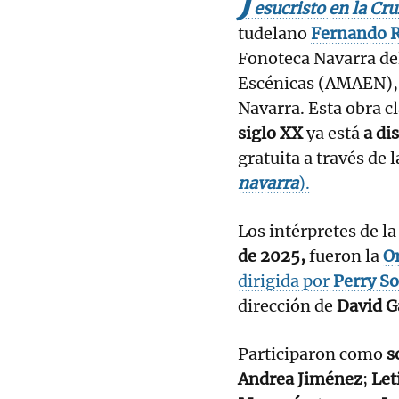
J
esucristo en la Cru
tudelano
Fernando 
Fonoteca Navarra del
Escénicas (AMAEN), 
Navarra. Esta obra c
siglo XX
ya está
a di
gratuita a través de 
navarra
).
Los intérpretes de l
de 2025,
fueron la
O
dirigida por
Perry So
dirección de
David G
Participaron como
s
Andrea Jiménez
;
Let