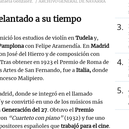
afaela González.
ARCHIVO GENERAL DE NAVARRA
lantado a su tiempo
3
ció los estudios de violín en
Tudela
y,
Pamplona
con Felipe Aramendía. En
Madrid
 con José del Hierro y de composición con
4
Tras obtener en 1923 el Premio de Roma de
s Artes de San Fernando, fue a
Italia,
donde
ncesco Malipiero.
5
drid, donde se integró en el llamado
y se convirtió en uno de los músicos más
a
Generación del 27
. Obtuvo el
Premio
con
“Cuarteto con piano”
(1932) y fue uno
positores españoles que
trabajó para el cine
.