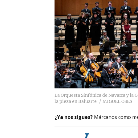
La Orquesta Sinfónica de Navarra y la 
la pieza en Baluarte
MIGUEL OSES
¿Ya nos sigues?
Márcanos como me