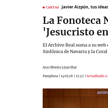
Javier Aizpún, tus ide
CARTAS
La Fonoteca N
'Jesucristo e
El Archivo Real suma a su web 
Sinfónica de Navarra y la Cora
Ana Oliveira Lizarribar
Pamplona
|
14·05·26
|
15:47
|
Actualizado a 