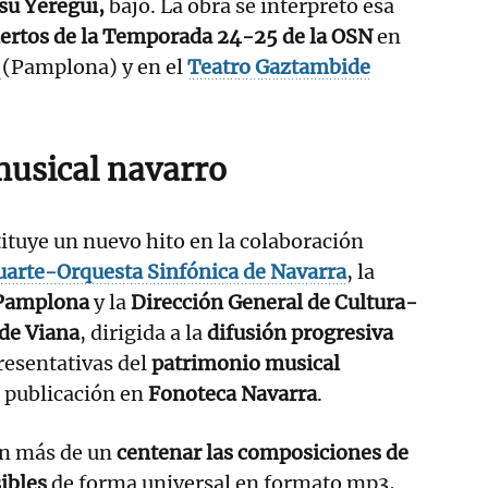
su Yeregui,
bajo. La obra se interpretó esa
iertos de la Temporada 24-25 de la OSN
en
e
(Pamplona) y en el
Teatro Gaztambide
usical navarro
ituye un nuevo hito en la colaboración
uarte-Orquesta Sinfónica de Navarra
, la
 Pamplona
y la
Dirección General de Cultura-
 de Viana
, dirigida a la
difusión progresiva
resentativas del
patrimonio musical
 publicación en
Fonoteca Navarra
.
n más de un
centenar las composiciones de
sibles
de forma universal en formato mp3,