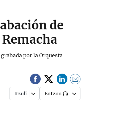
rabación de
de Remacha
, grabada por la Orquesta
Itzuli
Entzun