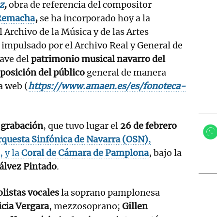
z
,
obra de referencia del compositor
Remacha
,
se ha incorporado hoy a la
 Archivo de la Música y de las Artes
impulsado por el Archivo Real y General de
lave del
patrimonio musical navarro del
sposición del público
general de manera
la web (
https://www.amaen.es/es/fonoteca-
a
grabación
, que tuvo lugar el
26 de febrero
rquesta Sinfónica de Navarra (OSN)
,
, y la
Coral de Cámara de Pamplona
, bajo la
álvez Pintado
.
olistas vocales
la soprano pamplonesa
icia Vergara
, mezzosoprano;
Gillen