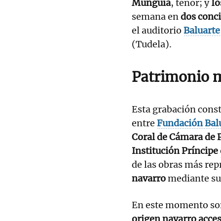
Munguía
, tenor; y
Io
semana en
dos conc
el auditorio
Baluart
(Tudela).
Patrimonio m
Esta grabación const
entre
Fundación Bal
Coral de Cámara de
Institución Príncipe
de las obras más rep
navarro
mediante su
En este momento so
origen navarro acce