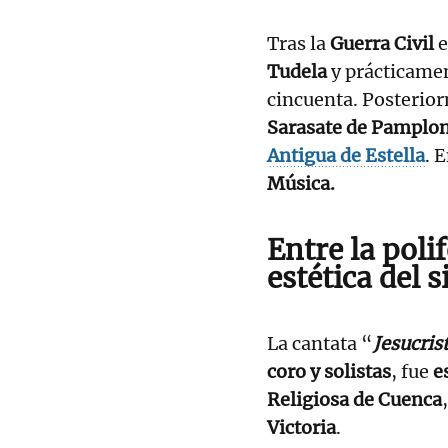
Tras la
Guerra Civil
Tudela
y prácticamen
cincuenta. Posterio
Sarasate de Pamplo
Antigua de Estella
. 
Música.
Entre la polif
estética del 
La cantata “
Jesucris
coro y solistas
, fue
e
Religiosa de Cuenca
Victoria
.