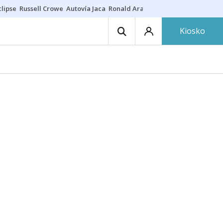
lipse
Russell Crowe
Autovía Jaca
Ronald Araújo
Prohibiciones eclips
Kiosko