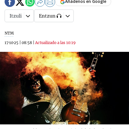
Añádenos en Google
Itzuli
Entzun
NTM
17·10·25
|
08:58
|
Actualizado a las 10:19