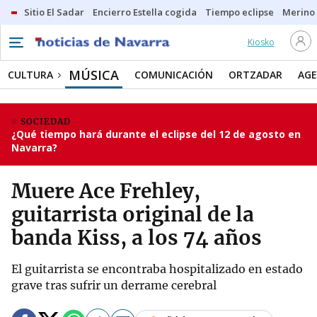
Sitio El Sadar
Encierro Estella cogida
Tiempo eclipse
Merino
Kiosko
MÚSICA
CULTURA
COMUNICACIÓN
ORTZADAR
AG
SOCIEDAD
¿Qué tiempo hará durante el eclipse del 12 de agosto en
Navarra?
Muere Ace Frehley,
guitarrista original de la
banda Kiss, a los 74 años
El guitarrista se encontraba hospitalizado en estado
grave tras sufrir un derrame cerebral