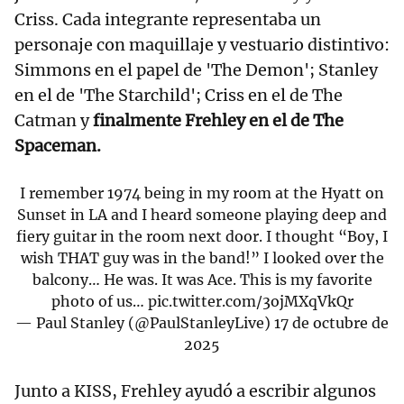
Criss. Cada integrante representaba un
personaje con maquillaje y vestuario distintivo:
Simmons en el papel de 'The Demon'; Stanley
en el de 'The Starchild'; Criss en el de The
Catman y
finalmente Frehley en el de The
Spaceman.
I remember 1974 being in my room at the Hyatt on
Sunset in LA and I heard someone playing deep and
fiery guitar in the room next door. I thought “Boy, I
wish THAT guy was in the band!” I looked over the
balcony… He was. It was Ace. This is my favorite
photo of us…
pic.twitter.com/3ojMXqVkQr
— Paul Stanley (@PaulStanleyLive)
17 de octubre de
2025
Junto a KISS, Frehley ayudó a escribir algunos