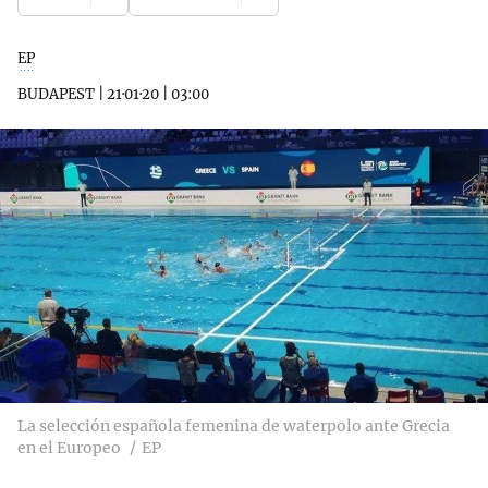
EP
BUDAPEST
|
21·01·20
|
03:00
La selección española femenina de waterpolo ante Grecia
en el Europeo
EP