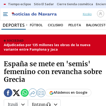
Tiempo eclipse
Sitio El Sadar
Cierre tienda cosmética
Encier
Kiosko
DEPORTES
FÚTBOL
CICLISMO
PELOTA
BALONCEST
SOCIEDAD
Adjudicadas por 135 millones las obras de la nueva
variante entre Pamplona y Jaca
España se mete en 'semis'
femenino con revancha sobre
Grecia
Añádenos en Google
Itzuli
Entzun