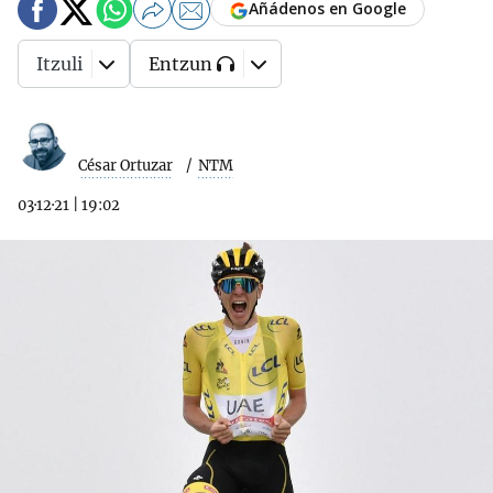
Añádenos en Google
Itzuli
Entzun
César Ortuzar
NTM
03·12·21
|
19:02