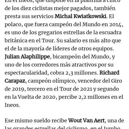
En el Ineos, que dispone en la plantilla a cinco
de los diez ciclistas mejor pagados, también
presta sus servicios
Michal Kwiatkowski
. El
polaco, que fuera campeón del Mundo en 2014,
es uno de los gregarios estrellas de la escuadra
británica en el Tour. Su salario es más alto que
el de la mayoría de líderes de otros equipos.
Julian Alaphilippe
, bicampeón del Mundo, y
uno de los corredores más atractivos por su
espectacularidad, cobra 2,3 millones.
Richard
Carapaz
, campeón olímpico, vencedor del Giro
de 2019, tercero en el Tour de 2021 y segundo
en la Vuelta de 2020, percibe 2,2 millones en el
Ineos.
Ese mismo sueldo recibe
Wout Van Aert
, una de
las grandes estrellas del ciclismo, en el Jumbo.